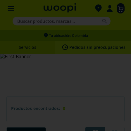
Buscar productos, marcas...
Términos más buscados
Tu ubicación:
Colombia
1
.
agility gold
Servicios
Pedidos sin preocupaciones
2
.
hills
3
.
nexgard
4
.
royal canin
Productos
0