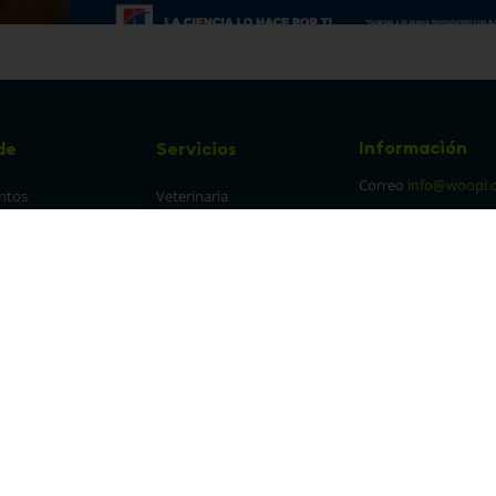
Información
de
Servicios
Correo
info@woopi.
ntos
Veterinaria
Grooming
Productos Agro
frecuentes
Eventos
 cambios y 
es
protección y 
 de datos
parencia Canal de 