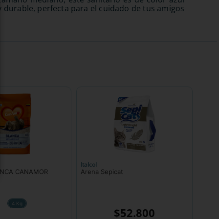
y durable, perfecta para el cuidado de tus amigos
Italcol
ANCA CANAMOR
Arena Sepicat
4 Kg
$
52
.
800