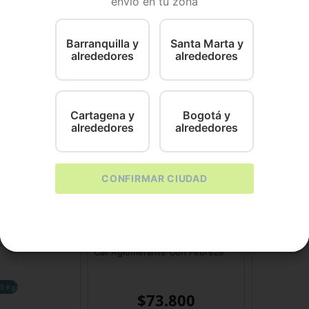
envío en tu zona
 resistente y hecho para durar, es una solución práctica 
Barranquilla y
Santa Marta y
alrededores
alrededores
Cartagena y
Bogotá y
alrededores
alrededores
CONFIRMAR CIUDAD
Fresh Step
CanAmor
 Lavanda
Arena Para Gato Fresh Step Multi
ARENA BL
Cat Aglomerante Con Febreze
.5 Kg
$
73
.
800