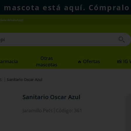
u mascota está aquí. Cómpralo
(Solo WhatsApp)
 buscados
Otras
Farmacia
🔥 Ofertas
📸 IG
mascotas
S
Sanitario Oscar Azul
Sanitario Oscar Azul
Jaramillo Pets
Código
:
361