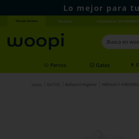
Lo mejor para t
Tienda Online
Servicios
Contáctanos: 314 5929641 
Busca en woopi
Términos más
🐶 Perros
🐱 Gatos
💊 
1
.
agility gold
2
.
hills
GATOS
Belleza E Higiene
ARENAS Y ARENERA
3
.
nexgard
4
.
royal canin