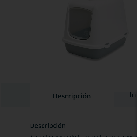
In
Descripción
¡Cuida la vereda de tu mascota con el Sanit