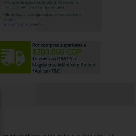
• Olvídate de quedarte sin alimento
recibe tus
productos siempre a tiempo en casa
• Sin tarifas, sin compromisos:
omita, cambie o
cancele
en cualquier momento
Por compras superiores a
$200.000 COP
Tu
envío es GRATIS
a:
Magdalena, Atlántico y Bolívar.
*Aplican T&C
tamaño mediano, este sanitario es de color azul