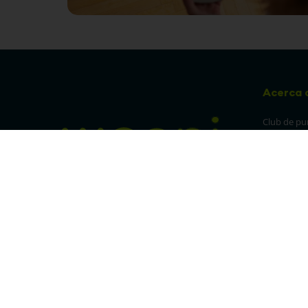
Acerca 
Club de pu
Sucursales
Preguntas 
¡Síguenos en nuestras redes!
Política de
devolucion
Política de 
privacidad
Linea trans
Denuncia