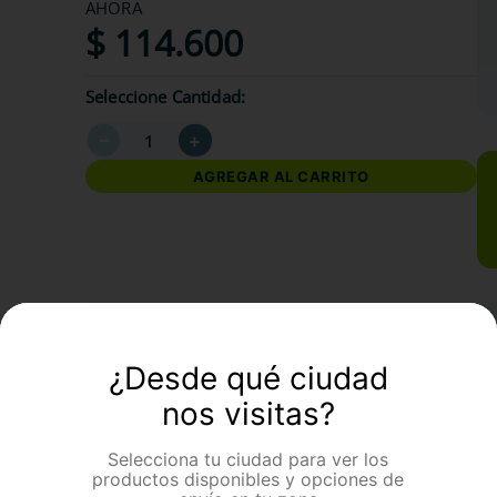
AHORA
$
114
.
600
Seleccione Cantidad
－
＋
AGREGAR AL CARRITO
formación Adicional
¿Desde qué ciudad
nos visitas?
Selecciona tu ciudad para ver los
productos disponibles y opciones de
ario Oscar de Jaramillo Pets! Diseñado para mascotas de 