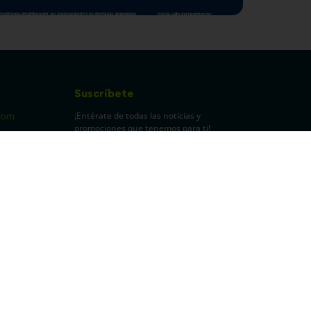
Suscríbete
¡Entérate de todas las noticias y
com
promociones que tenemos para ti!
pecuarios
Leí y acepto Términos y
Condiciones.