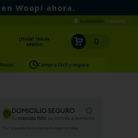
 en Woopi ahora.
Colombia
Tu ubicación:
¡Hola! Inicia
0
sesión
 Woopi
Compra fácil y segura
DOMICILIO SEGURO
Tu
mascota feliz
, su comida a domicilio
Haz tu
pedido fácil y recibe lo mejor en casa
.