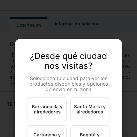
Información Adicional
Descripción
¿Desde qué ciudad
"El Sabueso 18 Adulto X 1 K de Solla Mascotas es
una comida húmeda nutritiva e ideal para todas
nos visitas?
las razas, con una deliciosa mezcla de carne,
vitaminas y minerales. Una delicia para felinos
adultos que proporciona un bienestar óptimo,
Selecciona tu ciudad para ver los
saludable y equilibrado."
productos disponibles y opciones
de envío en tu zona
TE RECOMENDAMOS
Barranquilla y
Santa Marta y
alrededores
alrededores
Cartagena y
Bogotá y