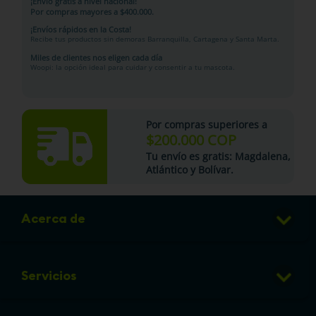
¡Envío gratis a nivel nacional!
Por compras mayores a $400.000.
¡Envíos rápidos en la Costa!
Recibe tus productos sin demoras Barranquilla, Cartagena y Santa Marta.
Miles de clientes nos eligen cada día
Woopi: la opción ideal para cuidar y consentir a tu mascota.
Por compras superiores a
$200.000 COP
Tu
envío es gratis
: Magdalena,
Atlántico y Bolívar.
Acerca de
Club de Puntos
Servicios
Sucursales