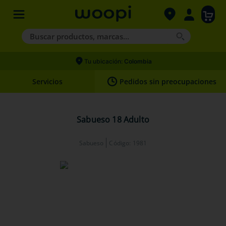
Buscar productos, marcas...
Términos más buscados
Tu ubicación:
Colombia
1
.
agility gold
Servicios
Pedidos sin preocupaciones
2
.
hills
3
.
nexgard
Sabueso 18 Adulto
4
.
royal canin
Sabueso
Código
:
1981