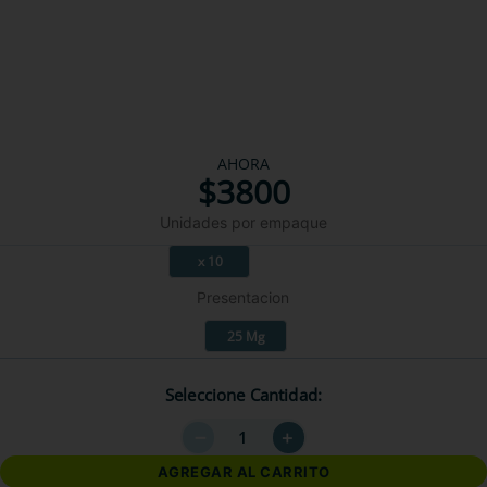
AHORA
$
3800
Unidades por empaque
x 10
Presentacion
25 Mg
Seleccione Cantidad
－
＋
AGREGAR AL CARRITO