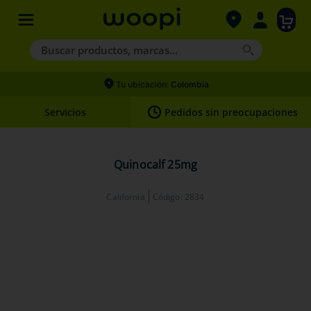
Buscar productos, marcas...
Términos más buscados
Tu ubicación:
Colombia
1
.
agility gold
Servicios
Pedidos sin preocupaciones
2
.
hills
3
.
nexgard
Quinocalf 25mg
4
.
royal canin
California
Código
:
2834