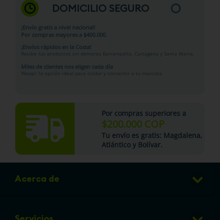
DOMICILIO SEGURO
¡Envío gratis a nivel nacional!
Por compras mayores a $400.000.
¡Envíos rápidos en la Costa!
Recibe tus productos sin demoras Barranquilla, Cartagena y Santa Marta.
Miles de clientes nos eligen cada día
Woopi: la opción ideal para cuidar y consentir a tu mascota.
Por compras superiores a
$200.000 COP
Tu
envío es gratis
: Magdalena,
Atlántico y Bolívar.
Acerca de
Club de Puntos
Servicios