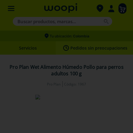
Buscar productos, marcas...
Términos más buscados
Tu ubicación:
Colombia
1
.
agility gold
Servicios
Pedidos sin preocupaciones
2
.
hills
3
.
nexgard
Pro Plan Wet Alimento Húmedo Pollo para perros
adultos 100 g
4
.
royal canin
Pro Plan
Código
:
1967