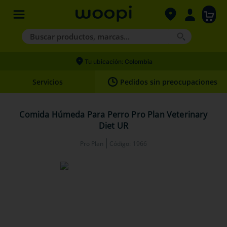
Buscar productos, marcas...
Términos más buscados
Tu ubicación:
Colombia
1
.
agility gold
Servicios
Pedidos sin preocupaciones
2
.
hills
3
.
nexgard
Comida Húmeda Para Perro Pro Plan Veterinary
Diet UR
4
.
royal canin
Pro Plan
Código
:
1966