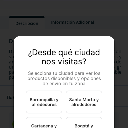
Información Adicional
Descripción
¿Desde qué ciudad
Dulce y nutritivo alimento seco para gatos con
sabor a pollo, que contiene vitaminas, minerales y
nos visitas?
antioxidantes esenciales para el mantenimiento de
una mejor salud, en una práctica lata de 156 gr
para una óptima conservación. ¡Es indispensable
Selecciona tu ciudad para ver los
para el bienestar de su gato!
productos disponibles y opciones
de envío en tu zona
TE RECOMENDAMOS
Barranquilla y
Santa Marta y
alrededores
alrededores
Cartagena y
Bogotá y