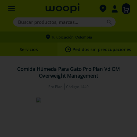
Buscar productos, marcas...
Términos más buscados
Tu ubicación:
Colombia
1
.
agility gold
Servicios
Pedidos sin preocupaciones
2
.
hills
3
.
nexgard
Comida Húmeda Para Gato Pro Plan Vd OM
Overweight Management
4
.
royal canin
Pro Plan
Código
:
1449