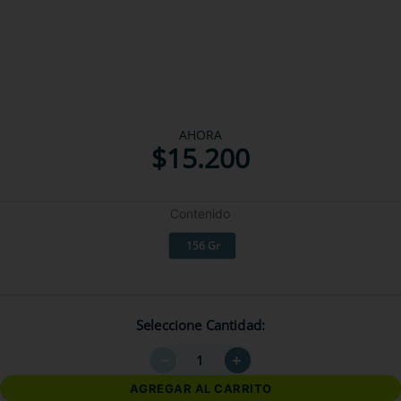
AHORA
$
15
.
200
Contenido
156 Gr
Seleccione Cantidad
－
＋
AGREGAR AL CARRITO