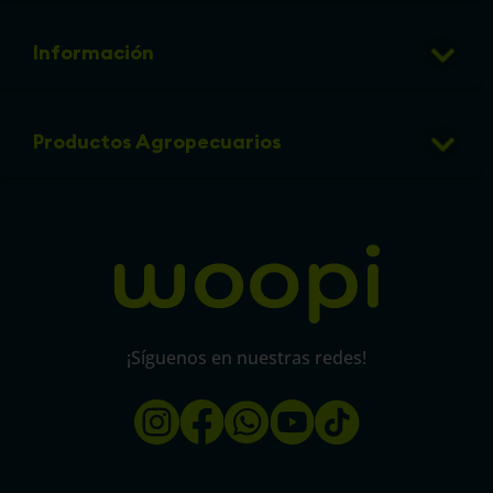
DOMICILIO SEGURO
¡Envío gratis a nivel nacional!
Por compras mayores a $400.000.
¡Envíos rápidos en la Costa!
Recibe tus productos sin demoras Barranquilla, Cartagena y Santa Marta.
Miles de clientes nos eligen cada día
Woopi: la opción ideal para cuidar y consentir a tu mascota.
Por compras superiores a
$200.000 COP
Tu
envío es gratis
: Magdalena,
Atlántico y Bolívar.
Acerca de