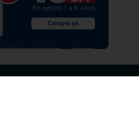
Suscríbete
¡Entérate de todas las noticias y
com
promociones que tenemos para ti!
pecuarios
Leí y acepto Términos y
Condiciones.