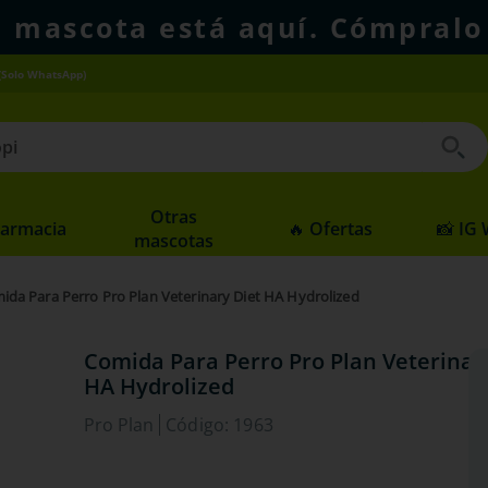
u mascota está aquí. Cómpralo
(Solo WhatsApp)
 buscados
Otras
Farmacia
🔥 Ofertas
📸 IG
mascotas
ida Para Perro Pro Plan Veterinary Diet HA Hydrolized
Comida Para Perro Pro Plan Veterinar
HA Hydrolized
Pro Plan
Código
:
1963