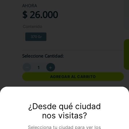
AHORA
$
26
.
000
Contenido
370 Gr
Seleccione Cantidad
－
＋
AGREGAR AL CARRITO
formación Adicional
¿Desde qué ciudad
nos visitas?
Selecciona tu ciudad para ver los