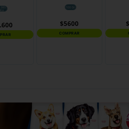
.385
100 Gr
Kg
$
5600
.
600
COMPRAR
PRAR