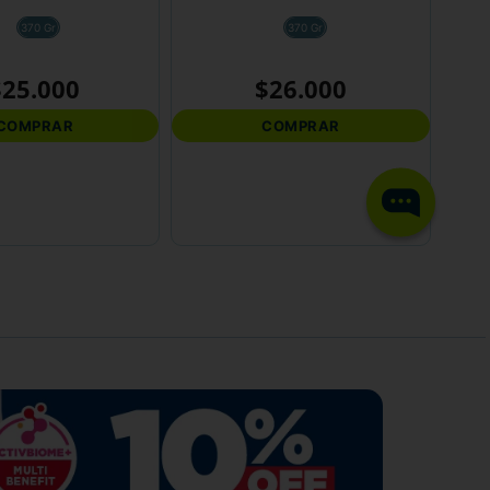
370 Gr
370 Gr
$
25
.
000
$
26
.
000
COMPRAR
COMPRAR