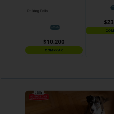
400 Gr
0
$
10
.
200
$
23
COMPRAR
COM