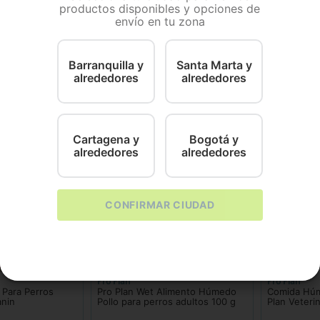
productos disponibles y opciones de
envío en tu zona
imento dietético completo formulado para perros adultos
cíficas bajo recomendación veterinaria. Ofrece una palata
 imagen del producto es ilustrativa y de referencia; la pr
l producto.
Barranquilla y
Santa Marta y
alrededores
alrededores
Cartagena y
Bogotá y
alrededores
alrededores
CONFIRMAR CIUDAD
Pro Plan
Pro Plan
Para Perros
Pro Plan Wet Alimento Húmedo
Comida Húm
anin
Pollo para perros adultos 100 g
Plan Veteri