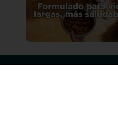
Acerca 
Club de pu
Sucursales
Preguntas 
¡Síguenos en nuestras redes!
Política de
devolucion
Política de 
privacidad