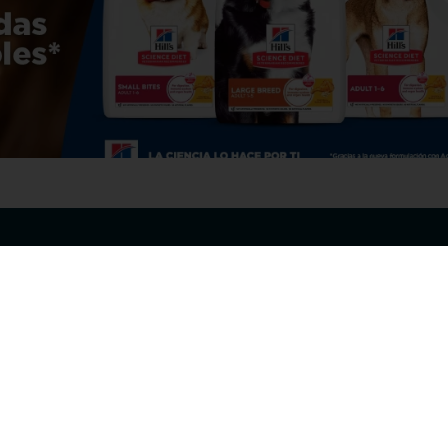
Información
de
Servicios
Correo
info@woopi.
ntos
Veterinaria
Grooming
Productos Agro
frecuentes
Eventos
 cambios y 
es
protección y 
 de datos