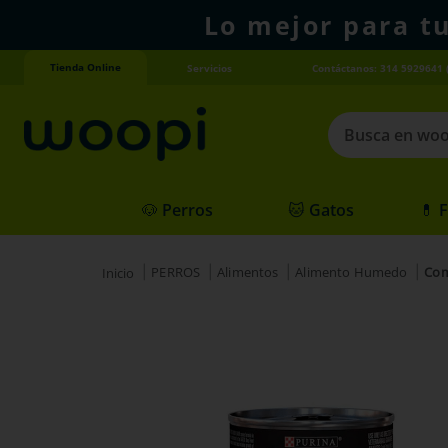
Lo mejor para t
Tienda Online
Servicios
Contáctanos: 314 5929641 
Busca en woopi
Términos más
🐶 Perros
🐱 Gatos
💊 
1
.
agility gold
2
.
hills
PERROS
Alimentos
Alimento Humedo
Com
3
.
nexgard
4
.
royal canin