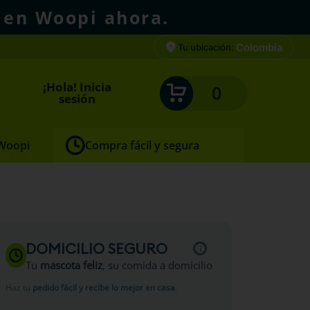
 en Woopi ahora.
Colombia
Tu ubicación:
¡Hola! Inicia
0
sesión
 Woopi
Compra fácil y segura
y Diet
DOMICILIO SEGURO
Tu
mascota feliz
, su comida a domicilio
Haz tu
pedido fácil y recibe lo mejor en casa
.