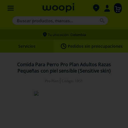
Buscar productos, marcas...
Términos más buscados
Tu ubicación:
Colombia
1
.
agility gold
Servicios
Pedidos sin preocupaciones
2
.
hills
3
.
nexgard
Comida Para Perro Pro Plan Adultos Razas
Pequeñas con piel sensible (Sensitive skin)
4
.
royal canin
Pro Plan
Código
:
1951