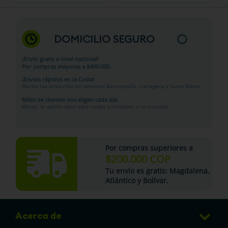
DOMICILIO SEGURO
¡Envío gratis a nivel nacional!
Por compras mayores a $400.000.
¡Envíos rápidos en la Costa!
Recibe tus productos sin demoras Barranquilla, Cartagena y Santa Marta.
Miles de clientes nos eligen cada día
Woopi: la opción ideal para cuidar y consentir a tu mascota.
Por compras superiores a
$200.000 COP
Tu
envío es gratis
: Magdalena,
Atlántico y Bolívar.
Acerca de