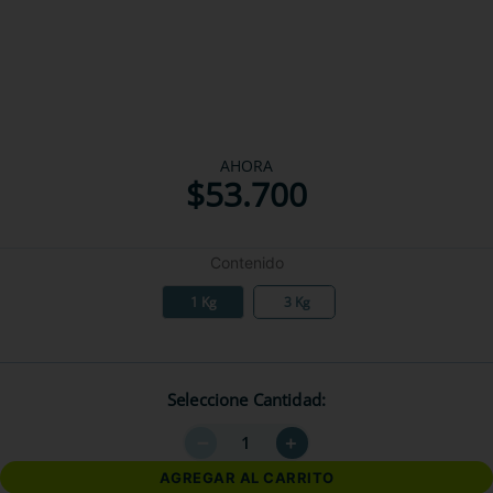
AHORA
$
53
.
700
Contenido
1 Kg
3 Kg
Seleccione Cantidad
－
＋
AGREGAR AL CARRITO