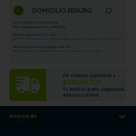
DOMICILIO SEGURO
¡Envío gratis a nivel nacional!
Por compras mayores a $400.000.
¡Envíos rápidos en la Costa!
Recibe tus productos sin demoras Barranquilla, Cartagena y Santa Marta.
Miles de clientes nos eligen cada día
Woopi: la opción ideal para cuidar y consentir a tu mascota.
Por compras superiores a
$200.000 COP
Tu
envío es gratis
: Magdalena,
Atlántico y Bolívar.
Acerca de