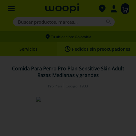
Buscar productos, marcas...
Términos más buscados
Tu ubicación:
Colombia
1
.
agility gold
Servicios
Pedidos sin preocupaciones
2
.
hills
3
.
nexgard
Comida Para Perro Pro Plan Sensitive Skin Adult
Razas Medianas y grandes
4
.
royal canin
Pro Plan
Código
:
1933