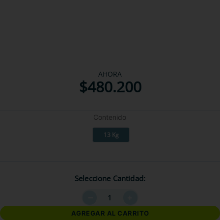
AHORA
$
480
.
200
Contenido
13 Kg
Seleccione Cantidad
－
＋
AGREGAR AL CARRITO