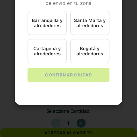
de envío en tu zona
Barranquilla y
Santa Marta y
alrededores
alrededores
AHORA
Cartagena y
Bogotá y
$
144
.
900
alrededores
alrededores
Contenido
CONFIRMAR CIUDAD
3 Kg
Seleccione Cantidad
－
＋
AGREGAR AL CARRITO