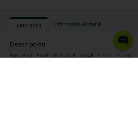
Información Adicional
Descripción
Pro Plan Adult RDS Cals Small Breed es un
alimento completo para perros adultos de razas
pequeñas, diseñado para mantener su energía,
digestión saludable y bienestar general con
proteínas de alta calidad. La imagen del producto
es solo ilustrativa y de referencia. La presentación,
empaque, color o diseño pueden variar según el
lote, sin que esto afecte la calidad ni las
características del producto.
TE RECOMENDAMOS