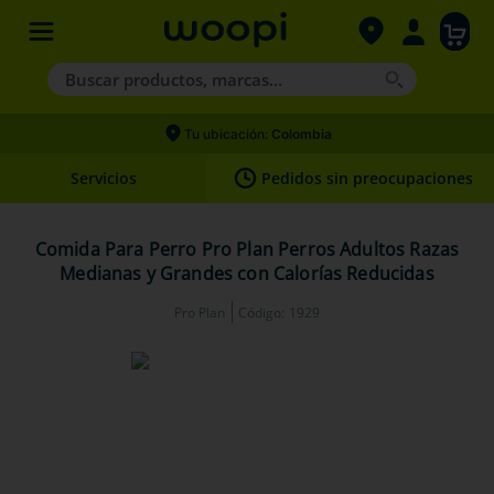
Buscar productos, marcas...
Términos más buscados
Tu ubicación:
Colombia
1
.
agility gold
Servicios
Pedidos sin preocupaciones
2
.
hills
3
.
nexgard
Comida Para Perro Pro Plan Perros Adultos Razas
Medianas y Grandes con Calorías Reducidas
4
.
royal canin
Pro Plan
Código
:
1929