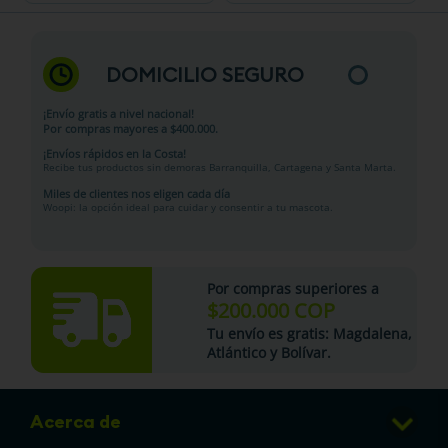
DOMICILIO SEGURO
¡Envío gratis a nivel nacional!
Por compras mayores a $400.000.
¡Envíos rápidos en la Costa!
Recibe tus productos sin demoras Barranquilla, Cartagena y Santa Marta.
Miles de clientes nos eligen cada día
Woopi: la opción ideal para cuidar y consentir a tu mascota.
Por compras superiores a
$200.000 COP
Tu
envío es gratis
: Magdalena,
Atlántico y Bolívar.
Acerca de