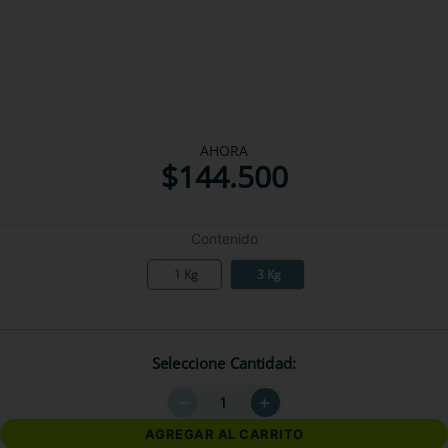
AHORA
$
144
.
500
Contenido
1 Kg
3 Kg
Seleccione Cantidad
－
＋
AGREGAR AL CARRITO