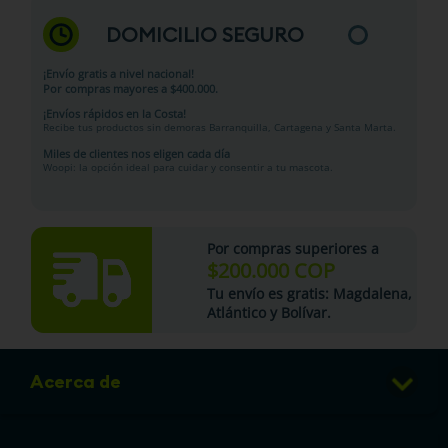
DOMICILIO SEGURO
¡Envío gratis a nivel nacional!
Por compras mayores a $400.000.
¡Envíos rápidos en la Costa!
Recibe tus productos sin demoras Barranquilla, Cartagena y Santa Marta.
Miles de clientes nos eligen cada día
Woopi: la opción ideal para cuidar y consentir a tu mascota.
Por compras superiores a
$200.000 COP
Tu
envío es gratis
: Magdalena,
Atlántico y Bolívar.
Acerca de