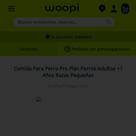
Buscar productos, marcas...
Términos más buscados
Tu ubicación:
Colombia
1
.
agility gold
Servicios
Pedidos sin preocupaciones
2
.
hills
3
.
nexgard
Comida Para Perro Pro Plan Perros Adultos +7
Años Razas Pequeñas
4
.
royal canin
Pro Plan
Código
:
1432