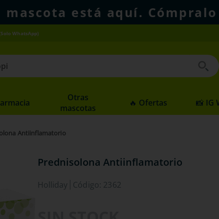
u mascota está aquí. Cómpralo
(Solo WhatsApp)
 buscados
Otras
Farmacia
🔥 Ofertas
📸 IG
mascotas
olona Antiinflamatorio
Prednisolona Antiinflamatorio
Holliday
Código
:
2362
SIN STOCK