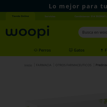
Lo mejor para t
Tienda Online
Servicios
Contáctanos: 314 5929641 
Busca en woopi
Términos más
🐶 Perros
🐱 Gatos
💊 
1
.
agility gold
2
.
hills
FARMACIA
OTROS FARMACEUTICOS
Prednis
3
.
nexgard
4
.
royal canin