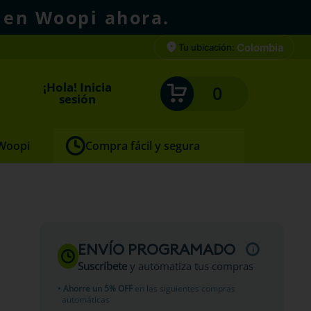
 en Woopi ahora.
Colombia
Tu ubicación:
¡Hola! Inicia
0
sesión
 Woopi
Compra fácil y segura
ENVÍO PROGRAMADO
Suscríbete
y automatiza tus compras
• Ahorre un 5% OFF
en las siguientes compras
automáticas