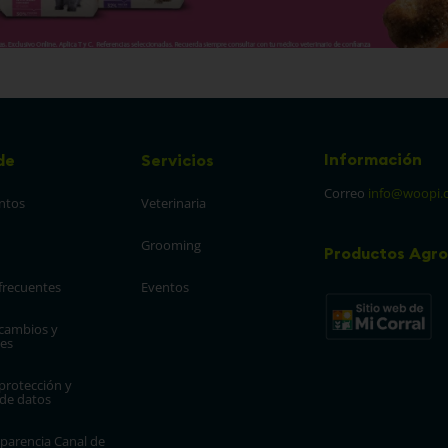
Información
de
Servicios
Correo
info@woopi.
ntos
Veterinaria
Grooming
Productos Agro
frecuentes
Eventos
 cambios y 
es
protección y 
 de datos
parencia Canal de 