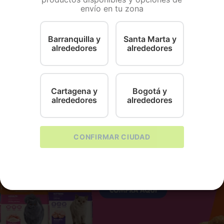
formación Adicional
envío en tu zona
Barranquilla y
Santa Marta y
alrededores
alrededores
a procesos inflamatorios y alérgicos (prurito) en donde e
Cartagena y
Bogotá y
alrededores
alrededores
CONFIRMAR CIUDAD