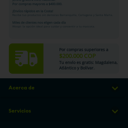
Por compras mayores a $400.000.
¡Envíos rápidos en la Costa!
Recibe tus productos sin demoras Barranquilla, Cartagena y Santa Marta.
Miles de clientes nos eligen cada día
Woopi: la opción ideal para cuidar y consentir a tu mascota.
Por compras superiores a
$200.000 COP
Tu
envío es gratis
: Magdalena,
Atlántico y Bolívar.
Acerca de
Club de Puntos
Servicios
Sucursales