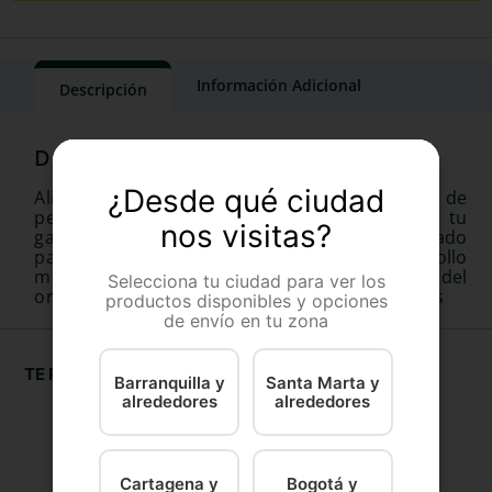
Información Adicional
Descripción
¿Desde qué ciudad
Alimento natural horneado con sabores de
pescado, pollo, res y verduras, que aporta a tu
nos visitas?
gato energía, fuerza y vitalidad. Recomendado
para gatos de hasta 8 años, favorece el desarrollo
muscular, contribuye a la detoxificación del
Selecciona tu ciudad para ver los
organismo y reduce la cantidad de deposiciones
productos disponibles y opciones
de envío en tu zona
TE RECOMENDAMOS
Barranquilla y
Santa Marta y
alrededores
alrededores
Cartagena y
Bogotá y