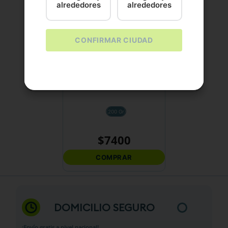
alrededores
alrededores
CONFIRMAR CIUDAD
PIXIE
PIXIE PESCADO
200 Gr
$
7400
COMPRAR
DOMICILIO SEGURO
¡Envío gratis a nivel nacional!