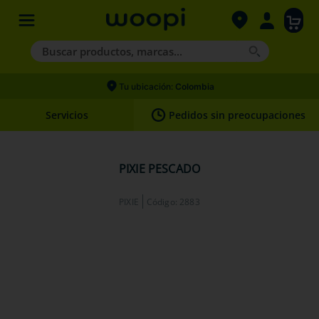
Buscar productos, marcas...
Términos más buscados
Tu ubicación:
Colombia
1
.
agility gold
Servicios
Pedidos sin preocupaciones
2
.
hills
3
.
nexgard
PIXIE PESCADO
4
.
royal canin
PIXIE
Código
:
2883