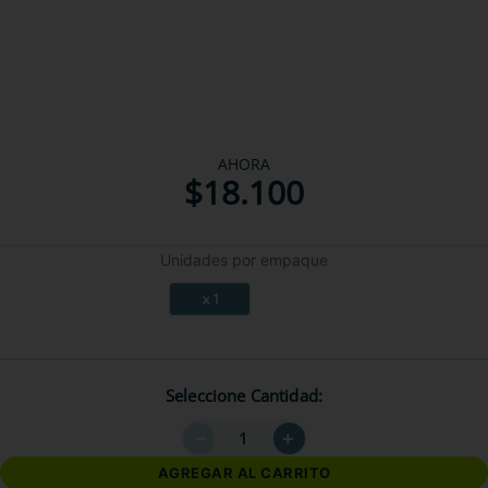
AHORA
$
18
.
100
Unidades por empaque
x 1
Seleccione Cantidad
－
＋
AGREGAR AL CARRITO