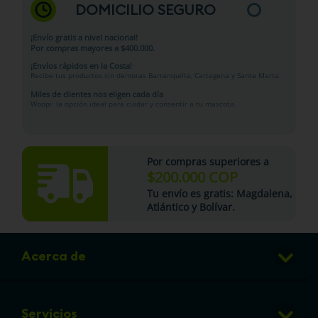
DOMICILIO SEGURO
¡Envío gratis a nivel nacional!
Por compras mayores a $400.000.
¡Envíos rápidos en la Costa!
Recibe tus productos sin demoras Barranquilla, Cartagena y Santa Marta.
Miles de clientes nos eligen cada día
Woopi: la opción ideal para cuidar y consentir a tu mascota.
Por compras superiores a
$200.000 COP
Tu
envío es gratis
: Magdalena,
Atlántico y Bolívar.
Acerca de
Club de Puntos
Servicios