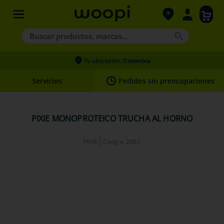
Buscar productos, marcas...
Términos más buscados
Tu ubicación:
Colombia
1
.
agility gold
Servicios
Pedidos sin preocupaciones
2
.
hills
3
.
nexgard
PIXIE MONOPROTEICO TRUCHA AL HORNO
4
.
royal canin
PIXIE
Código
:
2881