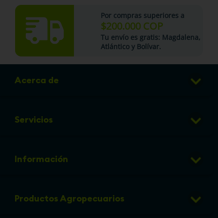
Por compras superiores a
$200.000 COP
Tu
envío es gratis
: Magdalena,
Atlántico y Bolívar.
Acerca de
Club de Puntos
Servicios
Sucursales
Veterinaria
Preguntas frecuentes
Información
Grooming
Política de cambios y devoluciones
info@micorral.com
Eventos
Productos Agropecuarios
Linea de transparencia