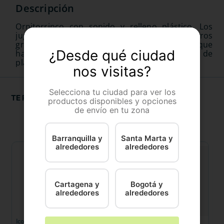
Ornitorrinco con sonido y relleno plástico, Los
juguetes de peluche son perfectos para cachorros
gracias a su suavidad y calidez, tienen un pito que
¿Desde qué ciudad
hace que sea atractivo para ellos y ruido de
plástico de botella.
nos visitas?
Selecciona tu ciudad para ver los
TE RECOMENDAMOS
productos disponibles y opciones
de envío en tu zona
Barranquilla y
Santa Marta y
alrededores
alrededores
Cartagena y
Bogotá y
alrededores
alrededores
Icono pets
Icono pets
Ic