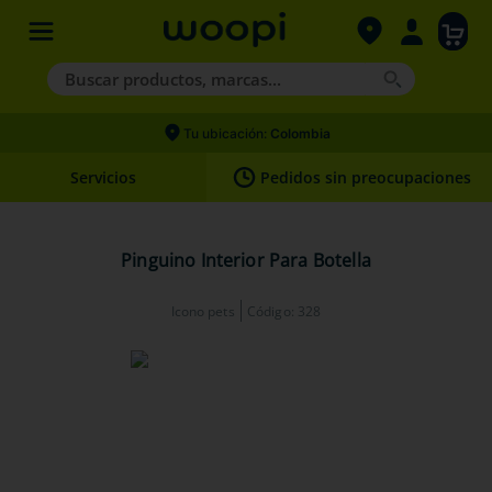
Buscar productos, marcas...
Términos más buscados
Tu ubicación:
Colombia
1
.
agility gold
Servicios
Pedidos sin preocupaciones
2
.
hills
3
.
nexgard
Pinguino Interior Para Botella
4
.
royal canin
Icono pets
Código
:
328