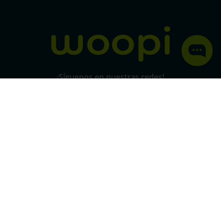
Política de protección y privacidad de datos
micorral.com
¡Síguenos en nuestras redes!
Pago 100% seguro
SSL
Este certificado grantiza la seguridad
de
todas tus conexiones mediante
cifrado.