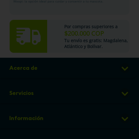
Woopi: la opción ideal para cuidar y consentir a tu mascota.
Por compras superiores a
$200.000 COP
Tu
envío es gratis
: Magdalena,
Atlántico y Bolívar.
Acerca de
Club de Puntos
Servicios
Sucursales
Veterinaria
Preguntas frecuentes
Información
Grooming
Política de cambios y devoluciones