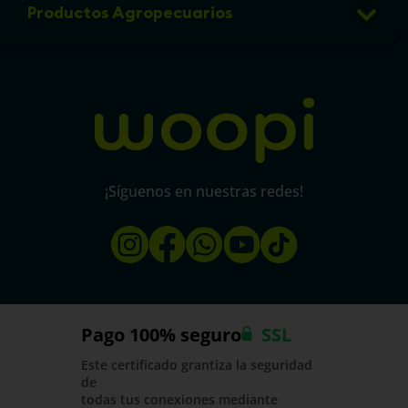
info@micorral.com
Eventos
Productos Agropecuarios
Linea de transparencia
Política de protección y privacidad de datos
micorral.com
¡Síguenos en nuestras redes!
Pago 100% seguro
SSL
Este certificado grantiza la seguridad
de
todas tus conexiones mediante