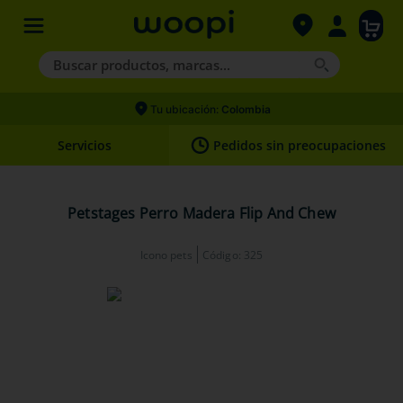
Buscar productos, marcas...
Términos más buscados
Tu ubicación:
Colombia
1
.
agility gold
Servicios
Pedidos sin preocupaciones
2
.
hills
3
.
nexgard
Petstages Perro Madera Flip And Chew
4
.
royal canin
Icono pets
Código
:
325