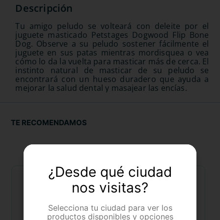
Tu amigo peludo se volteará con deleite por el
juguete masticado Petstages Dogwood Flip Bone
Dog. Observe a su peludo sostener fácilmente el
juguete en sus patas mientras mordisquea o vea
cómo lo da la vuelta para masticar más de cerca. El
instinto natural de masticar de su peludo se
encontrará con un hueso duradero que ayuda a
mejorar la salud dental y masajear las encías.
TE RECOMENDAMOS
¿Desde qué ciudad
nos visitas?
Selecciona tu ciudad para ver los
productos disponibles y opciones