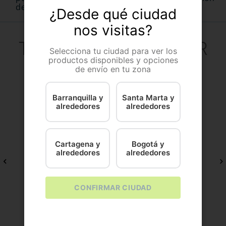
del fabricante.
¿Desde qué ciudad
nos visitas?
TE PUEDE INTERESAR
Selecciona tu ciudad para ver los
productos disponibles y opciones
de envío en tu zona
Barranquilla y
Santa Marta y
alrededores
alrededores
Cartagena y
Bogotá y
NATURAL FRESHLY
alrededores
alrededores
PRODEFENS PROBIOTICOS X 50
VITACRUNCH
CONFIRMAR CIUDAD
x 50
$
38
.
600