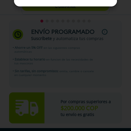
COMPRAR
ENVÍO PROGRAMADO
Suscríbete
y automatiza tus compras
• Ahorre un 5% OFF
en las siguientes compras
automáticas
• Establece tu horario
en funcion de las necesidades de
tus mascotas
• Sin tarifas, sin compromisos:
omita, cambie o cancele
en cualquier momento
Por compras superiores a
$200.000 COP
tu envío es gratis