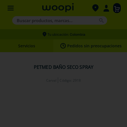
Buscar productos, marcas...
Términos más buscados
Tu ubicación:
Colombia
1
.
agility gold
Servicios
Pedidos sin preocupaciones
2
.
hills
3
.
nexgard
PETMED BAÑO SECO SPRAY
4
.
royal canin
Carval
Código
:
2918