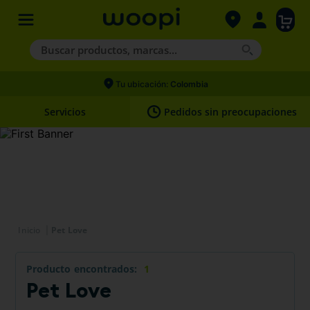
Buscar productos, marcas...
Términos más buscados
Tu ubicación:
Colombia
1
.
agility gold
Servicios
Pedidos sin preocupaciones
2
.
nexgard
3
.
hills
4
.
royal canin
Pet Love
Producto
1
Pet Love