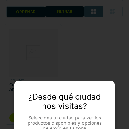
FILTRAR
pet love
Comedero
Antideslizante Pet Love
Bigotes
¿Desde qué ciudad
nos visitas?
$
14
.
700
Selecciona tu ciudad para ver los
COMPRAR
productos disponibles y opciones
de envío en tu zona