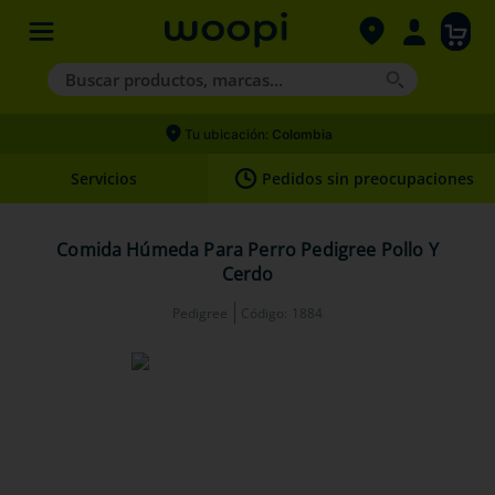
Buscar productos, marcas...
Términos más buscados
Tu ubicación:
Colombia
1
.
agility gold
Servicios
Pedidos sin preocupaciones
2
.
hills
3
.
nexgard
Comida Húmeda Para Perro Pedigree Pollo Y
Cerdo
4
.
royal canin
Pedigree
Código
:
1884