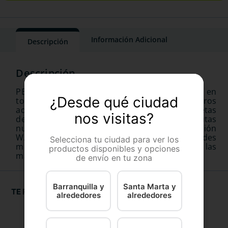
Información Adicional
Descripción
PEDIGREE® es la marca número uno en ventas en
¿Desde qué ciudad
todo el mundo con productos que los perros
adoran y que los dueños confían. Todas las recetas
nos visitas?
de PEDIGREE® se desarrollan en base a las pautas
nutricionales del Centro de Investigación
WALTHAM™, una de las principales autoridades
Selecciona tu ciudad para ver los
mundiales en el cuidado y la nutrición de las
productos disponibles y opciones
mascotas.
de envío en tu zona
Barranquilla y
Santa Marta y
TE RECOMENDAMOS
alrededores
alrededores