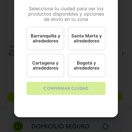
Selecciona tu ciudad para ver los
productos disponibles y opciones
de envío en tu zona
Barranquilla y
Santa Marta y
alrededores
alrededores
Virbac
Boehringer
O
Desparasitante Rondel
NEXGARD COMBO CAT L
Zi
Puppy Jeringa Virbac
(2.5-7.5K)
Cartagena y
Bogotá y
alrededores
alrededores
0.9 ML
2 ML
L
5 ML
$
49
.
800
$
7000
CONFIRMAR CIUDAD
COMPRAR
COMPRAR
DOMICILIO SEGURO