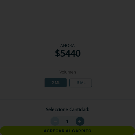
AHORA
$
5440
Volumen
2 ML
5 ML
Seleccione Cantidad
－
＋
AGREGAR AL CARRITO