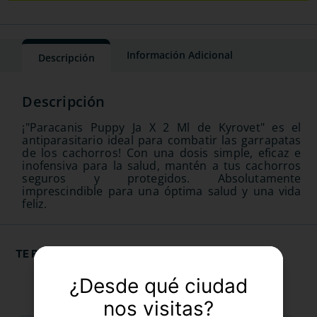
Información Adicional
Descripción
¡"Paracanis Puppy Ja X 2 Ml de Kyrovet" es el
antiparasitario ideal para combatir las garrapatas
de los cachorros! Con una dosis simple, eficaz e
inofensiva para la salud, mantén a tus cachorros
seguros y protegidos. Absolutamente
imprescindible para una óptima salud y una vida
feliz.
TE RECOMENDAMOS
¿Desde qué ciudad
nos visitas?