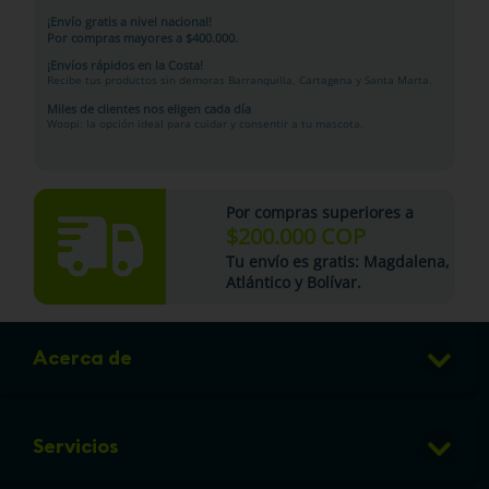
¡Envío gratis a nivel nacional!
Por compras mayores a $400.000.
¡Envíos rápidos en la Costa!
Recibe tus productos sin demoras Barranquilla, Cartagena y Santa Marta.
Miles de clientes nos eligen cada día
Woopi: la opción ideal para cuidar y consentir a tu mascota.
Por compras superiores a
$200.000 COP
Tu
envío es gratis
: Magdalena,
Atlántico y Bolívar.
Acerca de
Club de Puntos
Servicios
Sucursales