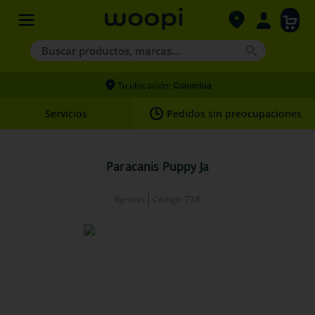
Buscar productos, marcas...
Términos más buscados
Tu ubicación:
Colombia
1
.
agility gold
Servicios
Pedidos sin preocupaciones
2
.
hills
3
.
nexgard
Paracanis Puppy Ja
4
.
royal canin
Kyrovet
Código
:
738