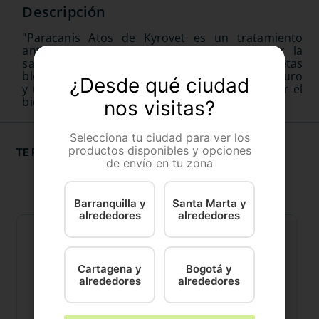
"Paracanis Atos de Kyrovet es un tratamiento
antiparasitario indispensable para mantener la
salud de tu mascota. Esta caja de 2 tabletas
bloquea los ácaros, pulgas y garrapatas. Es seguro
¿Desde qué ciudad
y utiliza ingredientes naturales para garantizar el
bienestar de tu mascota."
nos visitas?
Selecciona tu ciudad para ver los
productos disponibles y opciones
TE RECOMENDAMOS
de envío en tu zona
Barranquilla y
Santa Marta y
alrededores
alrededores
Cartagena y
Bogotá y
alrededores
alrededores