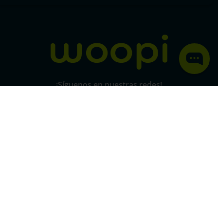
Política de protección y privacidad de datos
micorral.com
¡Síguenos en nuestras redes!
Pago 100% seguro
SSL
Este certificado grantiza la seguridad
de
todas tus conexiones mediante
cifrado.