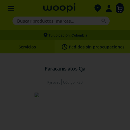
Buscar productos, marcas...
Términos más buscados
Tu ubicación:
Colombia
1
.
agility gold
Servicios
Pedidos sin preocupaciones
2
.
hills
3
.
nexgard
Paracanis atos Cja
4
.
royal canin
Kyrovet
Código
:
730