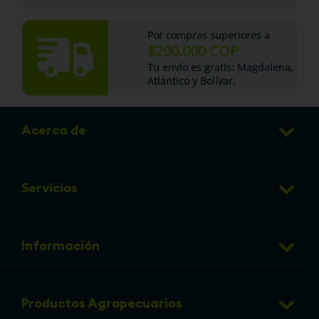
Por compras superiores a
$200.000 COP
Tu
envío es gratis
: Magdalena,
Atlántico y Bolívar.
Acerca de
Club de Puntos
Servicios
Sucursales
Veterinaria
Preguntas frecuentes
Información
Grooming
Política de cambios y devoluciones
info@micorral.com
Eventos
Productos Agropecuarios
Linea de transparencia