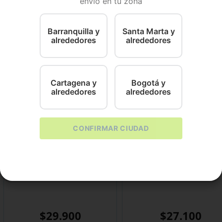
envío en tu zona
antiene cómodo. Los materiales de alta calidad garantiz
Barranquilla y
Santa Marta y
alrededores
alrededores
Cartagena y
Bogotá y
alrededores
alrededores
CONFIRMAR CIUDAD
Totto
Argos
Pañoleta Doble Faz Talla
Filete Peluche
$
29
.
900
$
27
.
100