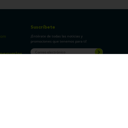
Suscríbete
¡Entérate de todas las noticias y
com
promociones que tenemos para ti!
pecuarios
Leí y acepto Términos y
Condiciones.