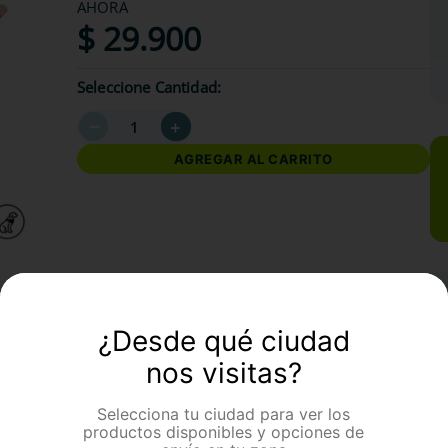
AHORA
$
29
.
900
Seleccione Cantidad
－
＋
AGREGAR AL CARRITO
formación Adicional
¿Desde qué ciudad
nos visitas?
Selecciona tu ciudad para ver los
productos disponibles y opciones de
mejor amigo con este pañoleta doble faz de Icono Pets. 