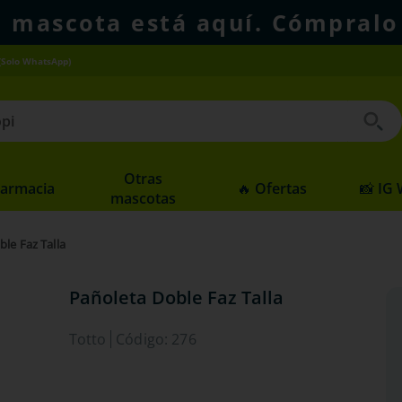
u mascota está aquí. Cómpralo
(Solo WhatsApp)
 buscados
Otras
Farmacia
🔥 Ofertas
📸 IG
mascotas
le Faz Talla
Pañoleta Doble Faz Talla
Totto
Código
:
276