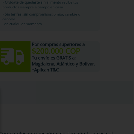
• Olvídate de quedarte sin alimento
recibe tus
productos siempre a tiempo en casa
• Sin tarifas, sin compromisos:
omita, cambie o
cancele
en cualquier momento
Por compras superiores a
$200.000 COP
Tu
envío es GRATIS
a:
Magdalena, Atlántico y Bolívar.
*Aplican T&C
Con su elegante diseño y su tamaño L, ofrece al