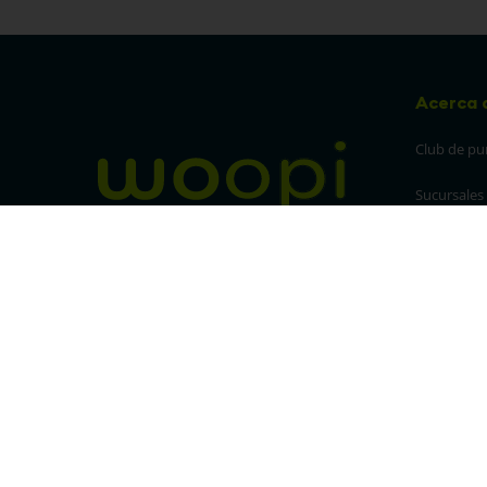
Acerca 
Club de pu
Sucursales
Preguntas 
¡Síguenos en nuestras redes!
Política de
devolucion
Política de 
privacidad
Linea trans
Denuncia