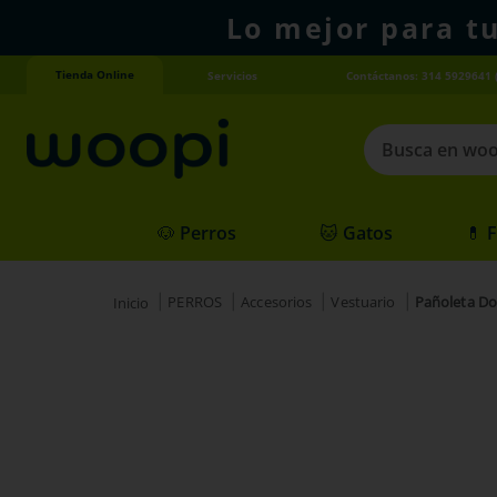
Lo mejor para t
Tienda Online
Servicios
Contáctanos: 314 5929641 
Busca en woopi
Términos más
🐶 Perros
🐱 Gatos
💊 
1
.
agility gold
2
.
hills
PERROS
Accesorios
Vestuario
Pañoleta Dob
3
.
nexgard
4
.
royal canin