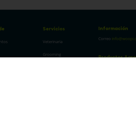
Información
de
Servicios
Correo
info@woopi.
ntos
Veterinaria
Grooming
Productos Agro
frecuentes
Eventos
 cambios y 
es
protección y 
 de datos
parencia Canal de 