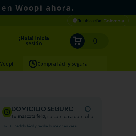
 en Woopi ahora.
Colombia
Tu ubicación:
¡Hola! Inicia
0
sesión
 Woopi
Compra fácil y segura
DOMICILIO SEGURO
Tu
mascota feliz
, su comida a domicilio
Haz tu
pedido fácil y recibe lo mejor en casa
.