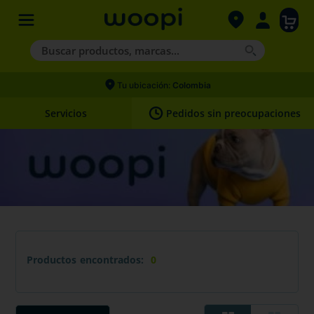
Buscar productos, marcas...
Términos más buscados
Tu ubicación:
Colombia
1
.
agility gold
Servicios
Pedidos sin preocupaciones
2
.
hills
3
.
nexgard
4
.
royal canin
Productos
0