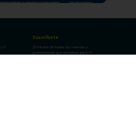
Suscríbete
¡Entérate de todas las noticias y
com
promociones que tenemos para ti!
pecuarios
Leí y acepto Términos y
Condiciones.