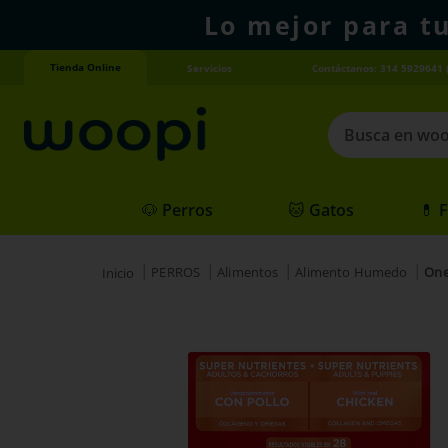
Lo mejor para t
Tienda Online
Servicios
Contáctanos: 314 5929641 
Busca en woopi
Términos más
🐶 Perros
🐱 Gatos
💊 
1
.
agility gold
2
.
hills
PERROS
Alimentos
Alimento Humedo
One
3
.
nexgard
4
.
royal canin