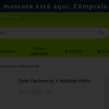
u mascota está aquí. Cómpralo
(Solo WhatsApp)
 buscados
Otras
Farmacia
🔥 Ofertas
📸 IG
mascotas
 Cachorros Y Adultos Pollo
One Cachorros Y Adultos Pollo
One
Código
:
1701