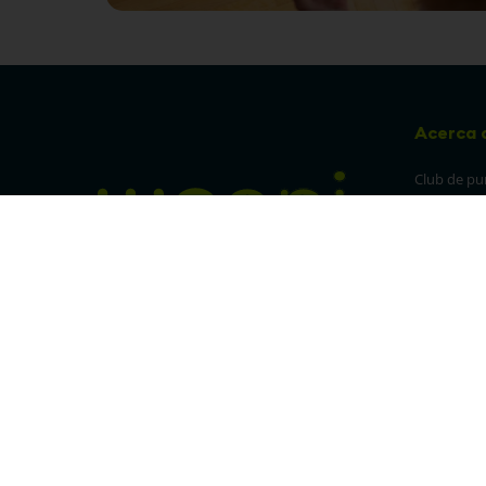
Acerca 
Club de pu
Sucursales
Preguntas 
¡Síguenos en nuestras redes!
Política de
devolucion
Política de 
privacidad
Linea trans
Denuncia