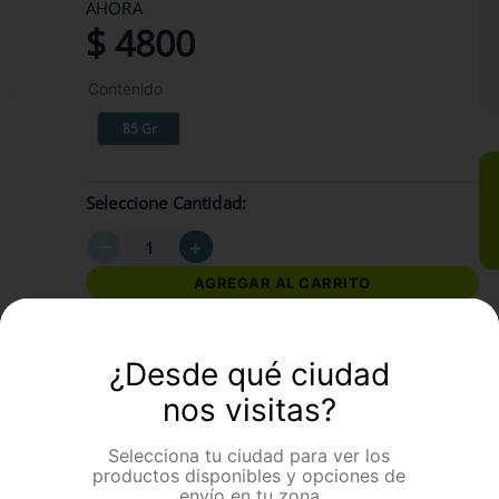
AHORA
$
4800
Contenido
85 Gr
Seleccione Cantidad
－
＋
AGREGAR AL CARRITO
¿Desde qué ciudad
formación Adicional
nos visitas?
Selecciona tu ciudad para ver los
productos disponibles y opciones de
envío en tu zona