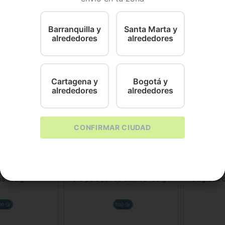
 perros adultos y cachorros de todos los tamaños.
Barranquilla y
Santa Marta y
alrededores
alrededores
Cartagena y
Bogotá y
alrededores
alrededores
CONFIRMAR CIUDAD
Pro Plan
Pedigree
limento Húmedo
Pro Plan Wet Alimento Húmedo
Alimento H
os 100 g
Pollo para perros adultos 100 g
Pedigree P
00 Gr
100 Gr