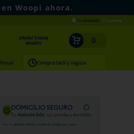
 en Woopi ahora.
Colombia
Tu ubicación:
¡Hola! Inicia
0
sesión
 Woopi
Compra fácil y segura
DOMICILIO SEGURO
Tu
mascota feliz
, su comida a domicilio
Haz tu
pedido fácil y recibe lo mejor en casa
.