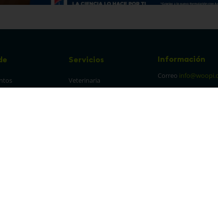
Información
de
Servicios
Correo
info@woopi.
ntos
Veterinaria
Grooming
Productos Agro
frecuentes
Eventos
 cambios y 
es
protección y 
 de datos
parencia Canal de 