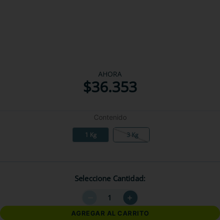
AHORA
$
36
.
353
Contenido
1 Kg
3 Kg
Seleccione Cantidad
－
＋
AGREGAR AL CARRITO