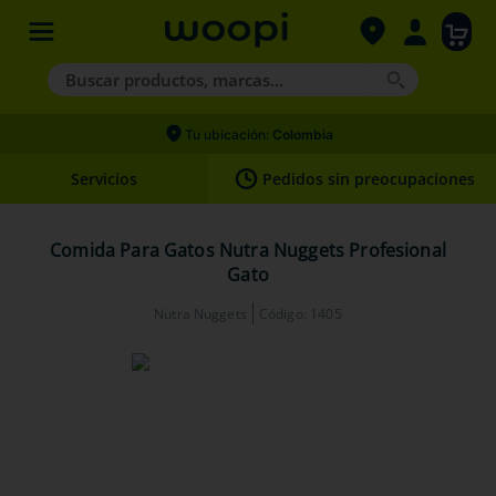
Buscar productos, marcas...
Términos más buscados
Tu ubicación:
Colombia
1
.
agility gold
Servicios
Pedidos sin preocupaciones
2
.
nexgard
3
.
hills
Comida Para Gatos Nutra Nuggets Profesional
Gato
4
.
royal canin
Nutra Nuggets
Código
:
1405