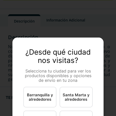
Información Adicional
Descripción
Nutra Nuggets - Profesionall, combina pollo o
¿Desde qué ciudad
cordero con proteína de alta calidad con huevo
digestible para una nutrición óptima. grasa de
nos visitas?
pollo de alta digestibilidad, cereales integrales y
niveles científicamente formulados de vitaminas y
minerales trabajando juntos para proporcionar a
Selecciona tu ciudad para ver los
su mascota la nutrición ideal para una buena salud
productos disponibles y opciones
general.
de envío en tu zona
Barranquilla y
Santa Marta y
TE RECOMENDAMOS
alrededores
alrededores