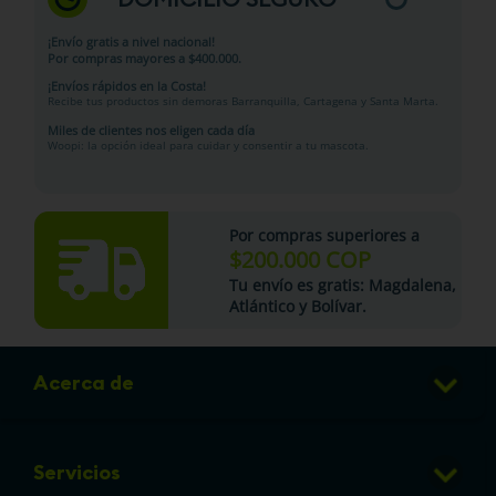
¡Envío gratis a nivel nacional!
Por compras mayores a $400.000.
¡Envíos rápidos en la Costa!
Recibe tus productos sin demoras Barranquilla, Cartagena y Santa Marta.
Miles de clientes nos eligen cada día
Woopi: la opción ideal para cuidar y consentir a tu mascota.
Por compras superiores a
$200.000 COP
Tu
envío es gratis
: Magdalena,
Atlántico y Bolívar.
Acerca de
Club de Puntos
Servicios