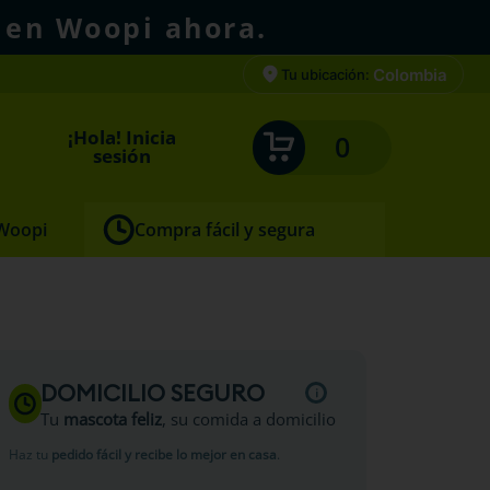
 en Woopi ahora.
Colombia
Tu ubicación:
¡Hola! Inicia
0
sesión
 Woopi
Compra fácil y segura
DOMICILIO SEGURO
Tu
mascota feliz
, su comida a domicilio
Haz tu
pedido fácil y recibe lo mejor en casa
.