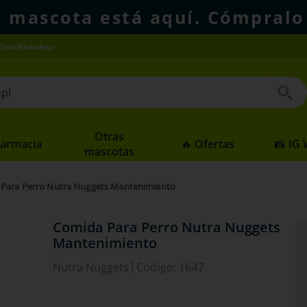
u mascota está aquí. Cómpralo
(Solo WhatsApp)
 buscados
Otras
Farmacia
🔥 Ofertas
📸 IG
mascotas
Para Perro Nutra Nuggets Mantenimiento
Comida Para Perro Nutra Nuggets
Mantenimiento
Nutra Nuggets
Código
:
1647