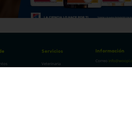
Información
de
Servicios
Correo
info@woopi.
ntos
Veterinaria
Grooming
Productos Agro
frecuentes
Eventos
 cambios y 
es
protección y 
 de datos