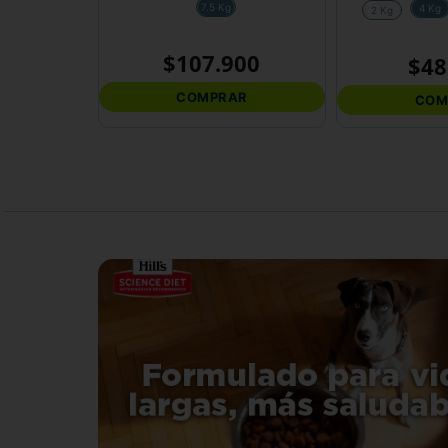
7.5 Kg
4 Kg
2 Kg
$
107
.
900
$
48
COMPRAR
COM