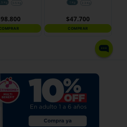
1.5 Kg
1 Kg
0.5 Kg
2.3 Kg
$
98
.
800
$
47
.
700
COMPRAR
COMPRAR