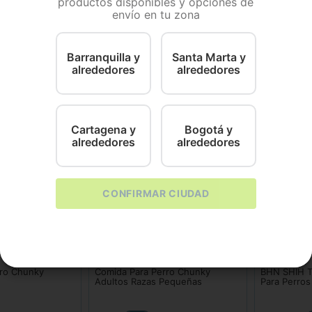
productos disponibles y opciones de
envío en tu zona
 o cordero con proteína de alta calidad con huevo digesti
veles científicamente formulados de vitaminas y minerales
al.
Barranquilla y
Santa Marta y
alrededores
alrededores
Cartagena y
Bogotá y
alrededores
alrededores
CONFIRMAR CIUDAD
Chunky
Royal Canin
rro Chunky
Comida Para Perro Chunky
BHN SHIH 
Adultos Razas Pequeñas
Para Perros