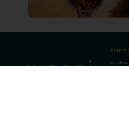
Acerca 
Club de pu
Sucursales
Preguntas 
¡Síguenos en nuestras redes!
Política de
devolucion
Política de 
privacidad