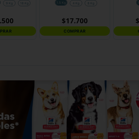
1.5 Kg
9 Kg
18 Kg
4 Kg
8 Kg
.
500
$
17
.
700
PRAR
COMPRAR