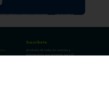
Suscríbete
¡Entérate de todas las noticias y
com
promociones que tenemos para ti!
pecuarios
Leí y acepto Términos y
Condiciones.