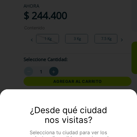
AHORA
$
244
.
400
Contenido
1 Kg
3 Kg
7.5 Kg
Seleccione Cantidad
－
＋
AGREGAR AL CARRITO
formación Adicional
¿Desde qué ciudad
nos visitas?
Selecciona tu ciudad para ver los