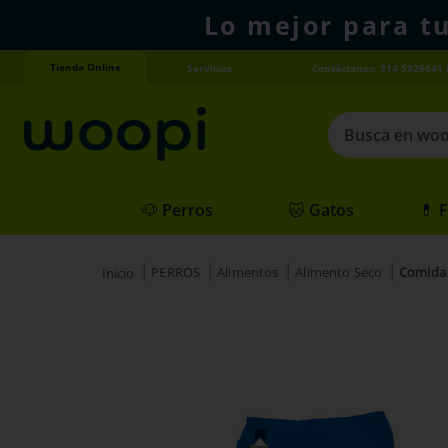
Lo mejor para t
Tienda Online
Servicios
Contáctanos: 314 5929641 
Busca en woopi
Términos más
🐶 Perros
🐱 Gatos
💊 
1
.
agility gold
2
.
hills
PERROS
Alimentos
Alimento Seco
Comida 
3
.
nexgard
4
.
royal canin