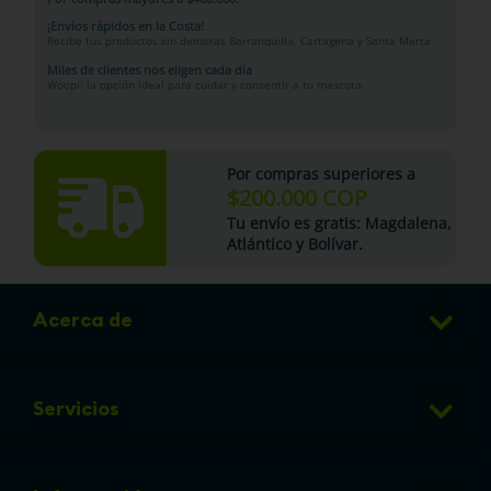
¡Envíos rápidos en la Costa!
Recibe tus productos sin demoras Barranquilla, Cartagena y Santa Marta.
Miles de clientes nos eligen cada día
Woopi: la opción ideal para cuidar y consentir a tu mascota.
Por compras superiores a
$200.000 COP
Tu
envío es gratis
: Magdalena,
Atlántico y Bolívar.
Acerca de
Club de Puntos
Servicios
Sucursales
Veterinaria
Preguntas frecuentes