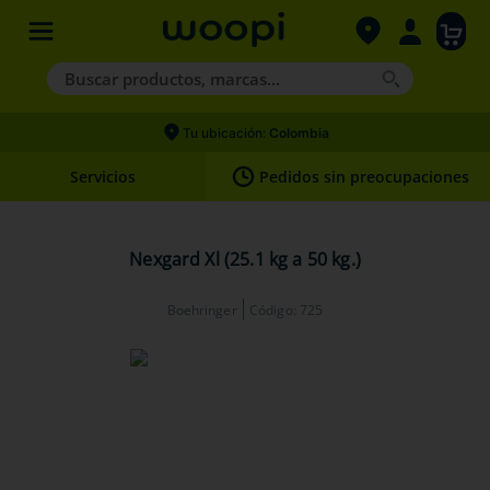
Buscar productos, marcas...
Términos más buscados
Tu ubicación:
Colombia
1
.
agility gold
Servicios
Pedidos sin preocupaciones
2
.
hills
3
.
nexgard
Nexgard Xl (25.1 kg a 50 kg.)
4
.
royal canin
Boehringer
Código
:
725