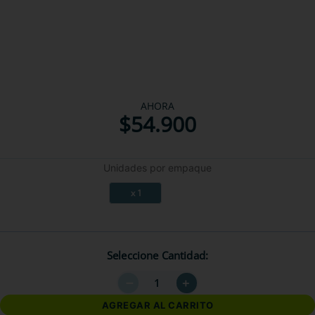
AHORA
$
54
.
900
Unidades por empaque
x 1
Seleccione Cantidad
－
＋
AGREGAR AL CARRITO