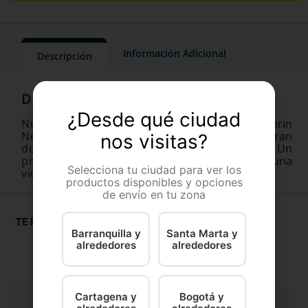
Información Adicional
Descripción
¿Desde qué ciudad
Nunca más preocuparse de los parásitos. Boherin
Nexard Xl es un antiparasitario único con una gran
nos visitas?
dosis de 25.1-50 K, en una práctica caja X 1 Tab. Un
producto imprescindible para disfrutar de una
Selecciona tu ciudad para ver los
vida libre de parásitos. ¡Evítelos fácilmente!
productos disponibles y opciones
de envío en tu zona
TE RECOMENDAMOS
Barranquilla y
Santa Marta y
alrededores
alrededores
Cartagena y
Bogotá y