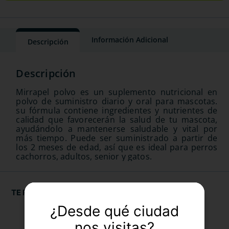
Información Adicional
Descripción
Mirrapel polvo es un suplemento nutricional en
polvo de suministro diario y oral para mascotas.
su fórmula contiene ingredientes y nutrientes de
calidad que favorecerán la salud de tu mascota,
ayudándolo a mantenerse saludable y vital por
más tiempo. Puede ser suministrado a partir de
los 2 meses de edad, así que es ideal para perros
cachorros, adultos, senior y gatos.
TE RECOMENDAMOS
¿Desde qué ciudad
nos visitas?