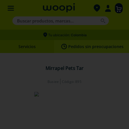
Buscar productos, marcas...
Términos más buscados
Tu ubicación:
Colombia
1
.
agility gold
Servicios
Pedidos sin preocupaciones
2
.
hills
3
.
nexgard
Mirrapel Pets Tar
4
.
royal canin
Busiee
Código
:
895