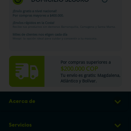
¡Envío gratis a nivel nacional!
Por compras mayores a $400.000.
¡Envíos rápidos en la Costa!
Recibe tus productos sin demoras Barranquilla, Cartagena y Santa Marta.
Miles de clientes nos eligen cada día
Woopi: la opción ideal para cuidar y consentir a tu mascota.
Por compras superiores a
$200.000 COP
Tu
envío es gratis
: Magdalena,
Atlántico y Bolívar.
Acerca de
Club de Puntos
Servicios