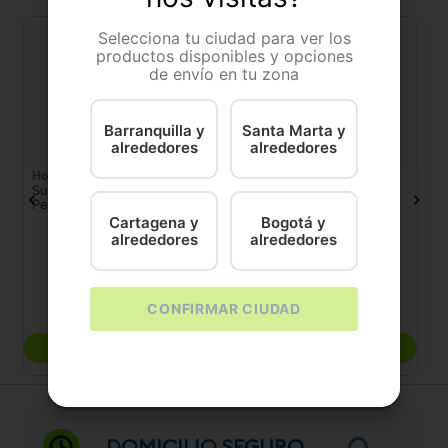
Selecciona tu ciudad para ver los
productos disponibles y opciones
de envío en tu zona
Barranquilla y
Santa Marta y
alrededores
alrededores
Holiday
Busiee
Bu
Suplemento Hemolitan Para
Mirrapel Pets Tar
Mi
Perro Y Gato
Cartagena y
Bogotá y
alrededores
alrededores
30 ML
600 Gr
60 ML
300 Gr
$
43
.
300
$
87
.
300
CONFIRMAR CIUDAD
COMPRAR
COMPRAR
DOMICILIO SEGURO