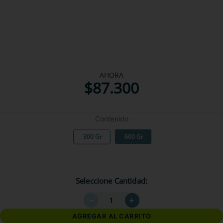
AHORA
$
87
.
300
Contenido
300 Gr
600 Gr
Seleccione Cantidad
－
＋
AGREGAR AL CARRITO