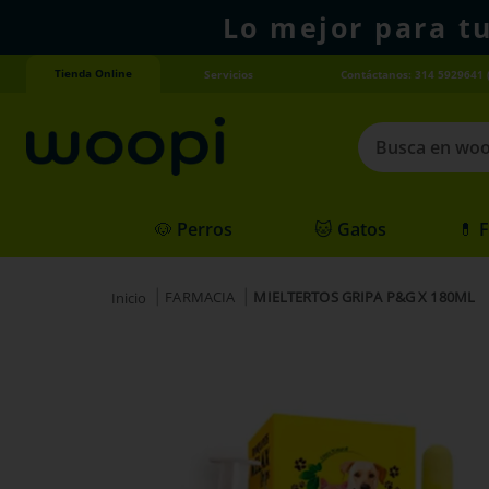
Lo mejor para t
Tienda Online
Servicios
Contáctanos: 314 5929641 
Busca en woopi
Términos más
🐶 Perros
🐱 Gatos
💊 
1
.
agility gold
2
.
hills
FARMACIA
MIELTERTOS GRIPA P&G X 180ML
3
.
nexgard
4
.
royal canin