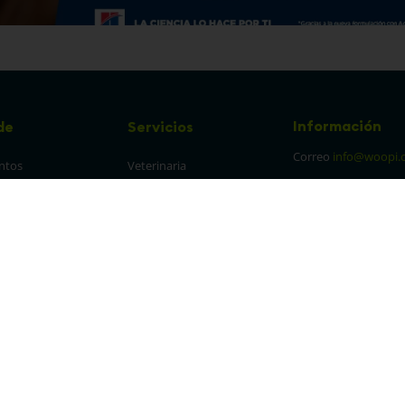
Información
de
Servicios
Correo
info@woopi.
ntos
Veterinaria
Grooming
Productos Agro
frecuentes
Eventos
 cambios y 
es
protección y 
 de datos
parencia Canal de 