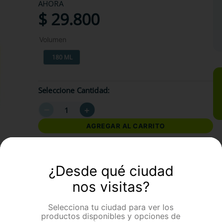
AHORA
$
29
.
800
Volumen
180 ML
Seleccione Cantidad
－
＋
AGREGAR AL CARRITO
formación Adicional
¿Desde qué ciudad
nos visitas?
Selecciona tu ciudad para ver los
productos disponibles y opciones de