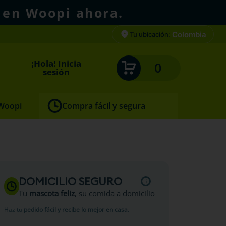
 en Woopi ahora.
Colombia
Tu ubicación:
¡Hola! Inicia
0
sesión
 Woopi
Compra fácil y segura
DOMICILIO SEGURO
Tu
mascota feliz
, su comida a domicilio
Haz tu
pedido fácil y recibe lo mejor en casa
.