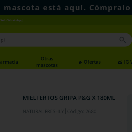
u mascota está aquí. Cómpralo
(Solo WhatsApp)
 buscados
Otras
Farmacia
🔥 Ofertas
📸 IG
mascotas
MIELTERTOS GRIPA P&G X 180ML
NATURAL FRESHLY
Código
:
2680