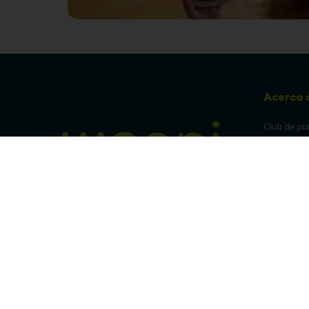
Acerca 
Club de pu
Sucursales
Preguntas 
¡Síguenos en nuestras redes!
Política de
devolucion
Política de 
privacidad
Linea trans
Denuncia