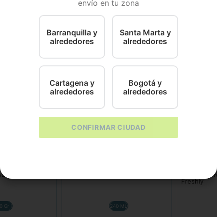
envío en tu zona
inas para fortalecer el sistema inmune de los perros
.
Barranquilla y
Santa Marta y
alrededores
alrededores
Cartagena y
Bogotá y
alrededores
alrededores
CONFIRMAR CIUDAD
Y
NATURAL FRESHLY
NATURAL FR
LEA- Natural
Antiestres Purifresh Spray
ESENCIA PR
Freshly
0 Gr
240 ML