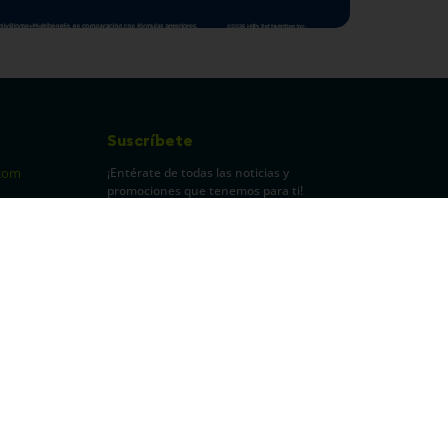
Suscríbete
¡Entérate de todas las noticias y
com
promociones que tenemos para ti!
pecuarios
Leí y acepto Términos y
Condiciones.