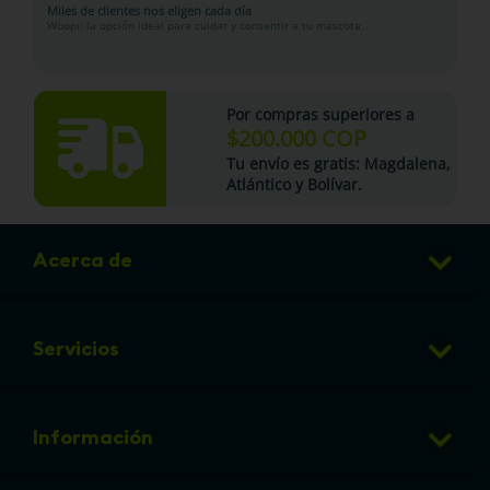
Miles de clientes nos eligen cada día
Woopi: la opción ideal para cuidar y consentir a tu mascota.
Por compras superiores a
$200.000 COP
Tu
envío es gratis
: Magdalena,
Atlántico y Bolívar.
Acerca de
Club de Puntos
Servicios
Sucursales
Veterinaria
Preguntas frecuentes
Información
Grooming
Política de cambios y devoluciones