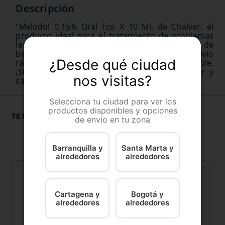
"Melodol 0.15% Oral Fco X 10 Ml, de Chalver: el
producto ideal para el tratamiento de problemas
leves de garganta. A base de clorhidrato de
benzidamina, este fármaco líquido ofrece un alivio
¿Desde qué ciudad
rápido, suave y eficaz con un sabor agradable.
¡Suplemento imprescindible para tu bienestar y
nos visitas?
salud!"
Selecciona tu ciudad para ver los
productos disponibles y opciones
TE RECOMENDAMOS
de envío en tu zona
Barranquilla y
Santa Marta y
alrededores
alrededores
Cartagena y
Bogotá y
alrededores
alrededores