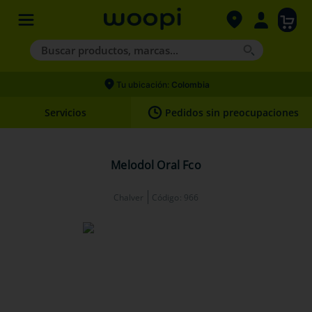
Buscar productos, marcas...
Términos más buscados
Tu ubicación:
Colombia
1
.
agility gold
Servicios
Pedidos sin preocupaciones
2
.
hills
3
.
nexgard
Melodol Oral Fco
4
.
royal canin
Chalver
Código
:
966