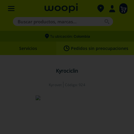
Buscar productos, marcas...
Términos más buscados
Tu ubicación:
Colombia
1
.
agility gold
Servicios
Pedidos sin preocupaciones
2
.
hills
3
.
nexgard
Kyrociclin
4
.
royal canin
Kyrovet
Código
:
924