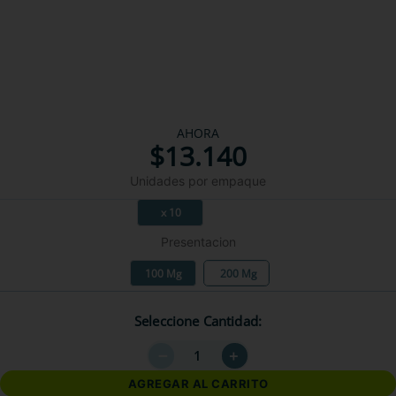
AHORA
$
13
.
140
Unidades por empaque
x 10
Presentacion
100 Mg
200 Mg
Seleccione Cantidad
－
＋
AGREGAR AL CARRITO