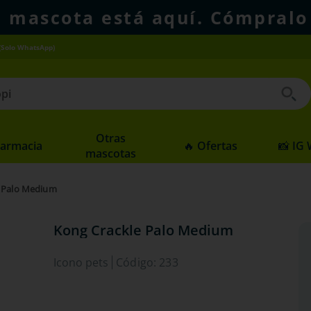
u mascota está aquí. Cómpralo
(Solo WhatsApp)
 buscados
Otras
Farmacia
🔥 Ofertas
📸 IG
mascotas
e Palo Medium
Kong Crackle Palo Medium
Icono pets
Código
:
233