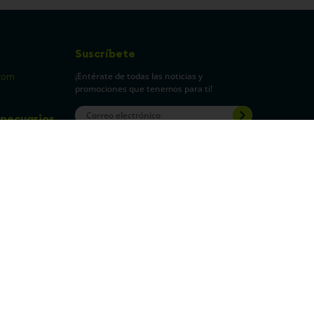
Suscríbete
¡Entérate de todas las noticias y
com
promociones que tenemos para ti!
pecuarios
Leí y acepto Términos y
Condiciones.