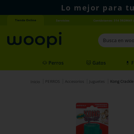
Lo mejor para t
Tienda Online
Servicios
Contáctanos: 314 5929641 
Busca en woopi
Términos más
🐶 Perros
🐱 Gatos
💊 
1
.
agility gold
2
.
hills
PERROS
Accesorios
Juguetes
Kong Crackl
3
.
nexgard
4
.
royal canin