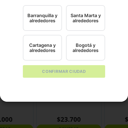
aneras duraderas. ¡Es un producto imprescindible para lo
Barranquilla y
Santa Marta y
alrededores
alrededores
Cartagena y
Bogotá y
alrededores
alrededores
CONFIRMAR CIUDAD
Calabaza
Icono pets
Con Sonido
Removedor Peluza Calabaza
Pinguino Int
.
000
$
23
.
700