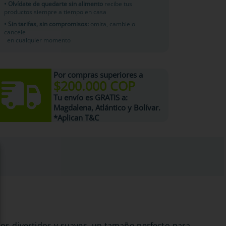
• Olvídate de quedarte sin alimento
recibe tus
productos siempre a tiempo en casa
• Sin tarifas, sin compromisos:
omita, cambie o
cancele
en cualquier momento
Por compras superiores a
$200.000 COP
Tu
envío es GRATIS
a:
Magdalena, Atlántico y Bolívar.
*Aplican T&C
idos divertidos y suaves, un tamaño perfecto para