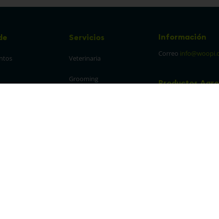
Información
de
Servicios
Correo
info@woopi.
ntos
Veterinaria
Grooming
Productos Agro
frecuentes
Eventos
 cambios y 
es
protección y 
 de datos
parencia Canal de 