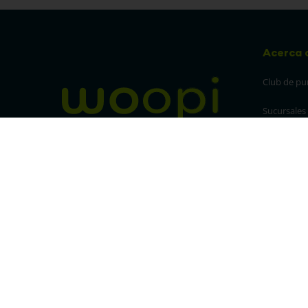
Acerca 
Club de pu
Sucursales
Preguntas 
¡Síguenos en nuestras redes!
Política de
devolucion
Política de 
privacidad
Linea trans
Denuncia