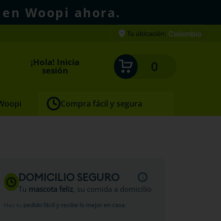
 en Woopi ahora.
Colombia
Tu ubicación:
¡Hola! Inicia
0
sesión
 Woopi
Compra fácil y segura
DOMICILIO SEGURO
Tu
mascota feliz
, su comida a domicilio
Haz tu
pedido fácil y recibe lo mejor en casa
.