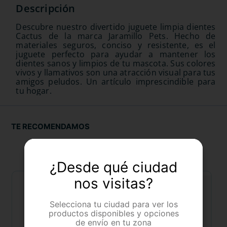
Descubre nuestro divertido juguete limpia dientes
Cactus de la marca Jaramillo Pets. Hecho de
materiales seguros, conciso y resistente, es el
juguete perfecto para ayudar a mantener los
dientes sanos y limpios de tu mascota. Sus colores
vivos y llamativos son una atracción visual para tus
amigos peludos. Un artículo imprescindible para
tu hogar.
TE RECOMENDAMOS
¿Desde qué ciudad
nos visitas?
Selecciona tu ciudad para ver los
productos disponibles y opciones
de envío en tu zona