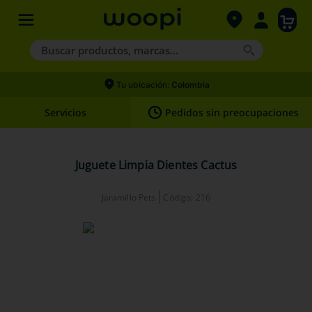
Buscar productos, marcas...
Términos más buscados
Tu ubicación:
Colombia
1
.
agility gold
Servicios
Pedidos sin preocupaciones
2
.
hills
3
.
nexgard
Juguete Limpia Dientes Cactus
4
.
royal canin
Jaramillo Pets
Código
:
216