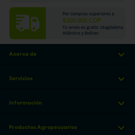
Por compras superiores a
$200.000 COP
Tu
envío es gratis
: Magdalena,
Atlántico y Bolívar.
Acerca de
Club de Puntos
Servicios
Sucursales
Veterinaria
Preguntas frecuentes
Información
Grooming
Política de cambios y devoluciones
info@micorral.com
Eventos
Productos Agropecuarios
Linea de transparencia