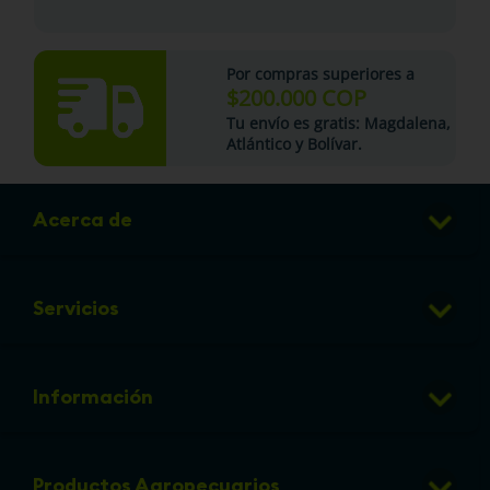
Por compras superiores a
$200.000 COP
Tu
envío es gratis
: Magdalena,
Atlántico y Bolívar.
Acerca de
Club de Puntos
Servicios
Sucursales
Veterinaria
Preguntas frecuentes
Información
Grooming
Política de cambios y devoluciones
info@micorral.com
Eventos
Productos Agropecuarios
Linea de transparencia