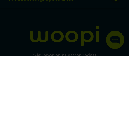
Política de protección y privacidad de datos
micorral.com
¡Síguenos en nuestras redes!
Pago 100% seguro
SSL
Este certificado grantiza la seguridad
de
todas tus conexiones mediante
cifrado.