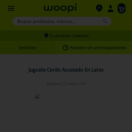
Buscar productos, marcas...
Términos más buscados
Tu ubicación:
Colombia
1
.
agility gold
Servicios
Pedidos sin preocupaciones
2
.
nexgard
3
.
hills
Juguete Cerdo Asustado En Latex
4
.
royal canin
Bobopets
Código
:
204