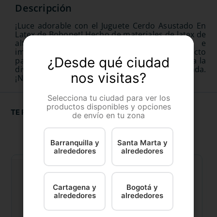
¡Luce adorable con el Juguete Cerdo Asustado En
Latex de Bobopet! Hecho de materiales de latex de
alta calidad, este juguete divertido e
imprescindible es liviano, con un tamaño perfecto
¿Desde qué ciudad
para llevar con usted, vastas posibilidades para la
diversión y siempre está con una cara asustada.
nos visitas?
¡No necesitas más!
Selecciona tu ciudad para ver los
productos disponibles y opciones
TE RECOMENDAMOS
de envío en tu zona
Barranquilla y
Santa Marta y
alrededores
alrededores
Cartagena y
Bogotá y
alrededores
alrededores