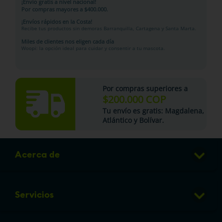
¡Envío gratis a nivel nacional!
Por compras mayores a $400.000.
¡Envíos rápidos en la Costa!
Recibe tus productos sin demoras Barranquilla, Cartagena y Santa Marta.
Miles de clientes nos eligen cada día
Woopi: la opción ideal para cuidar y consentir a tu mascota.
Por compras superiores a
$200.000 COP
Tu
envío es gratis
: Magdalena,
Atlántico y Bolívar.
Acerca de
Club de Puntos
Servicios
Sucursales