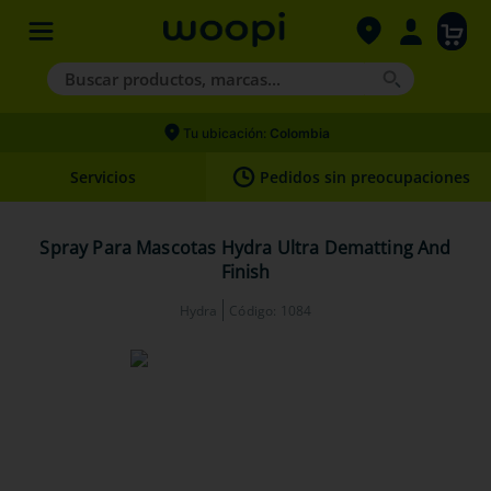
Buscar productos, marcas...
Términos más buscados
Tu ubicación:
Colombia
1
.
agility gold
Servicios
Pedidos sin preocupaciones
2
.
hills
3
.
nexgard
Spray Para Mascotas Hydra Ultra Dematting And
Finish
4
.
royal canin
Hydra
Código
:
1084