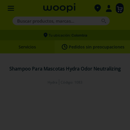
Buscar productos, marcas...
Términos más buscados
Tu ubicación:
Colombia
1
.
agility gold
Servicios
Pedidos sin preocupaciones
2
.
hills
3
.
nexgard
Shampoo Para Mascotas Hydra Odor Neutralizing
4
.
royal canin
Hydra
Código
:
1083