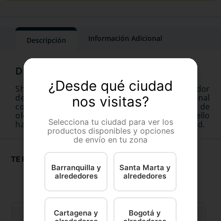
Información Adicional
Descripción
¿Desde qué ciudad
Shampoo Hydra Odor Neutralizing neutralizador
de olores para perros, con formula profesional
nos visitas?
concentrada. Sistema exclusivo neutralizador de
olores. Abre parcialmente el cuticulo del cabello
Selecciona tu ciudad para ver los
haciendo mas sencilla la remoción de la suciedad.
productos disponibles y opciones
de envío en tu zona
TE RECOMENDAMOS
Barranquilla y
Santa Marta y
alrededores
alrededores
Cartagena y
Bogotá y