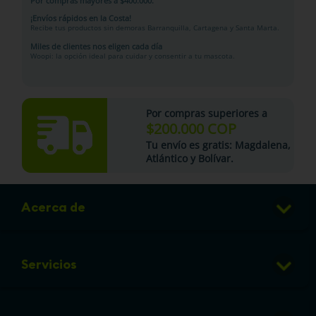
Por compras mayores a $400.000.
¡Envíos rápidos en la Costa!
Recibe tus productos sin demoras Barranquilla, Cartagena y Santa Marta.
Miles de clientes nos eligen cada día
Woopi: la opción ideal para cuidar y consentir a tu mascota.
Por compras superiores a
$200.000 COP
Tu
envío es gratis
: Magdalena,
Atlántico y Bolívar.
Acerca de
Club de Puntos
Servicios
Sucursales
Veterinaria