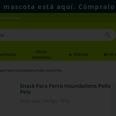
u mascota está aquí. Cómpralo
(Solo WhatsApp)
 buscados
Otras
Farmacia
🔥 Ofertas
📸 IG
mascotas
ara Perro Houndations Pollo Icono Pets
Snack Para Perro Houndations Pollo I
Pets
Icono pets
Código
:
1572