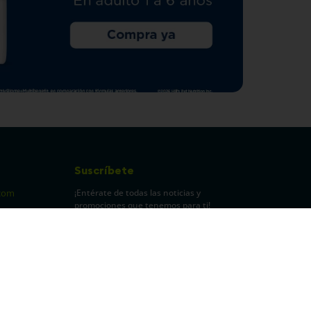
Suscríbete
¡Entérate de todas las noticias y
com
promociones que tenemos para ti!
pecuarios
Leí y acepto Términos y
Condiciones.