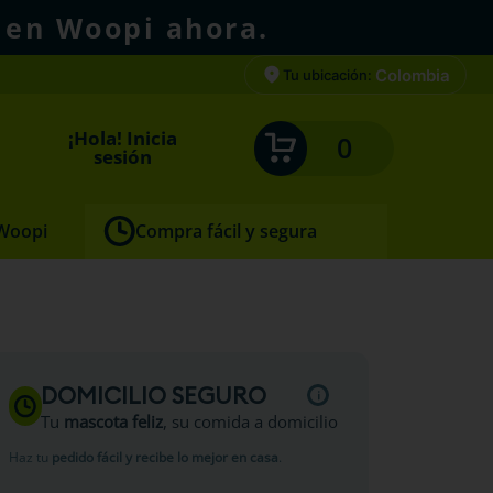
 en Woopi ahora.
Colombia
Tu ubicación:
¡Hola! Inicia
0
sesión
 Woopi
Compra fácil y segura
cono
DOMICILIO SEGURO
Tu
mascota feliz
, su comida a domicilio
Haz tu
pedido fácil y recibe lo mejor en casa
.