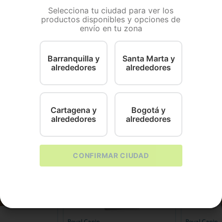
Selecciona tu ciudad para ver los
stos magníficos Snacks son la perfecta recompensa
productos disponibles y opciones de
Fabricados 100% con ingredientes naturales fáciles de d
envío en tu zona
levarlas colgadas ya que cada bolsa viene con un mosquet
 maíz, libre de trigo, libre de Gluten Sin colorantes , s
EDIENTES Salmón, harina de salmón, harina de patata,
Barranquilla y
Santa Marta y
ya, ácido cítrico, sorbato de potasio COMPOSICION GA
alrededores
alrededores
cruda, máximo 4,50% Humedad, máximo
Cartagena y
Bogotá y
alrededores
alrededores
CONFIRMAR CIUDAD
Royal Canin
Royal Canin