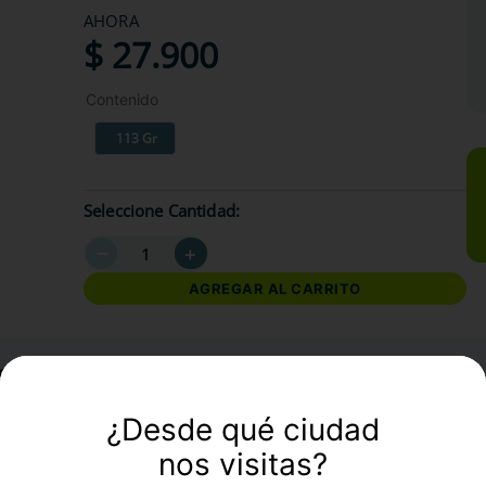
AHORA
$
27
.
900
Contenido
113 Gr
Seleccione Cantidad
－
＋
AGREGAR AL CARRITO
formación Adicional
¿Desde qué ciudad
nos visitas?