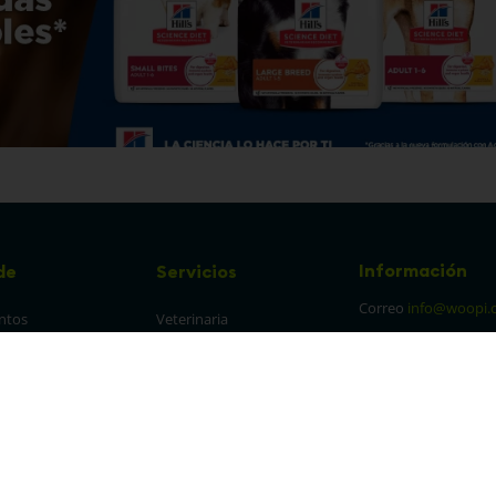
Información
de
Servicios
Correo
info@woopi.
ntos
Veterinaria
Grooming
Productos Agro
frecuentes
Eventos
 cambios y 
es