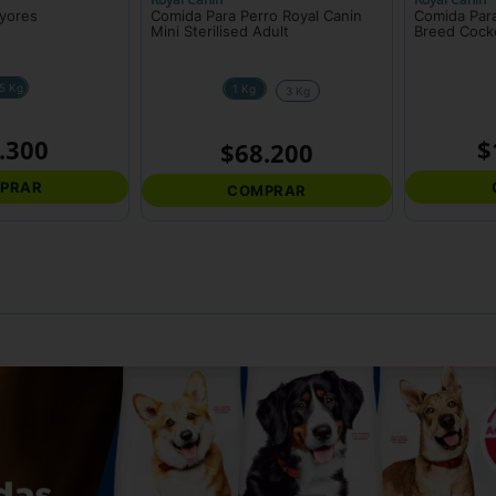
yores
Comida Para Perro Royal Canin
Comida Para
Mini Sterilised Adult
Breed Cock
.5 Kg
1 Kg
3 Kg
.
300
$
$
68
.
200
PRAR
COMPRAR