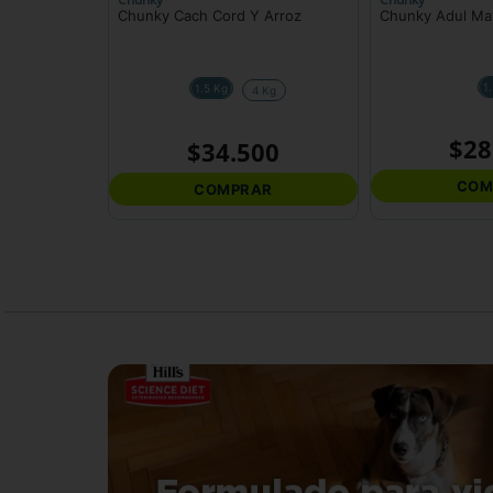
Chunky Cach Cord Y Arroz
Chunky Adul Ma
1
1.5 Kg
4 Kg
$
28
$
34
.
500
COM
COMPRAR