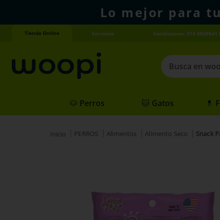
Lo mejor para t
Tienda Online
Servicios
Contáctanos: 314 5929641 
Busca en woopi
Términos más
🐶 Perros
🐱 Gatos
💊 
1
.
agility gold
2
.
hills
PERROS
Alimentos
Alimento Seco
Snack P
3
.
nexgard
4
.
royal canin