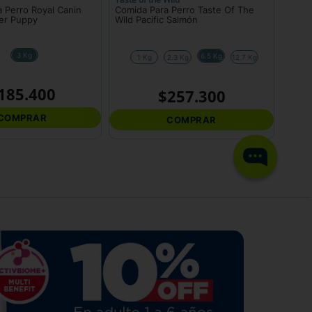
 Perro Royal Canin
Comida Para Perro Taste Of The
er Puppy
Wild Pacific Salmón
3 Kg
6.5 Kg
1 Kg
2.3 Kg
12.7 Kg
185
.
400
$
257
.
300
COMPRAR
COMPRAR