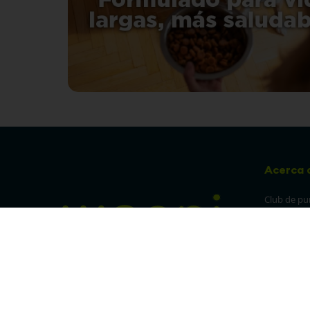
Acerca 
Club de pu
Sucursales
Preguntas 
¡Síguenos en nuestras redes!
Política de
devolucion