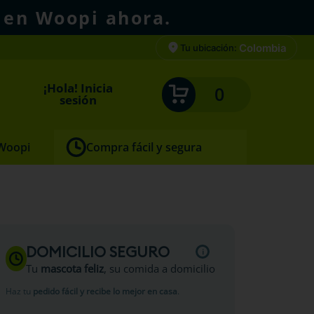
 en Woopi ahora.
Colombia
Tu ubicación:
¡Hola! Inicia
0
sesión
 Woopi
Compra fácil y segura
o Icono
DOMICILIO SEGURO
Tu
mascota feliz
, su comida a domicilio
Haz tu
pedido fácil y recibe lo mejor en casa
.