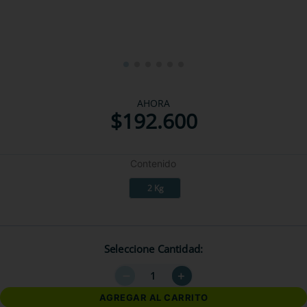
AHORA
$
192
.
600
Contenido
2 Kg
Seleccione Cantidad
－
＋
AGREGAR AL CARRITO