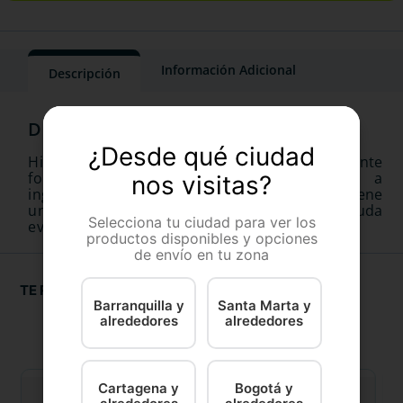
Información Adicional
Descripción
¿Desde qué ciudad
Hill's Prescription Diet z/d esta especialmente
formulada para reducir las intolerancias a
nos visitas?
ingredientes presentes en los alimentos. Contiene
una fuente de proteínas hidrolizadas que ayuda
Selecciona tu ciudad para ver los
evitar las reacciones de hipersensibilidad
productos disponibles y opciones
de envío en tu zona
TE RECOMENDAMOS
Barranquilla y
Santa Marta y
alrededores
alrededores
Cartagena y
Bogotá y