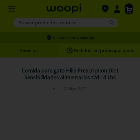
Buscar productos, marcas...
Términos más buscados
Tu ubicación:
Colombia
1
.
agility gold
Servicios
Pedidos sin preocupaciones
2
.
hills
3
.
nexgard
Comida para gato Hills Prescription Diet
Sensibilidades alimentarias z/d - 4 Lbs
4
.
royal canin
Hills
Código
:
1371