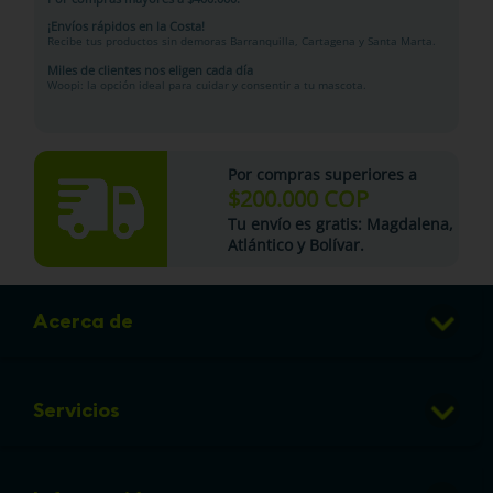
¡Envíos rápidos en la Costa!
Recibe tus productos sin demoras Barranquilla, Cartagena y Santa Marta.
Miles de clientes nos eligen cada día
Woopi: la opción ideal para cuidar y consentir a tu mascota.
Por compras superiores a
$200.000 COP
Tu
envío es gratis
: Magdalena,
Atlántico y Bolívar.
Acerca de
Club de Puntos
Servicios
Sucursales
Veterinaria
Preguntas frecuentes