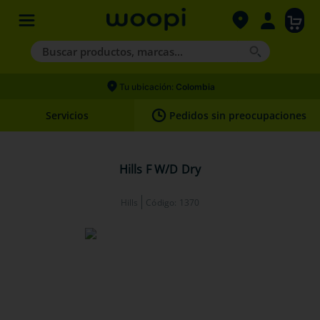
Buscar productos, marcas...
Términos más buscados
Tu ubicación:
Colombia
1
.
agility gold
Servicios
Pedidos sin preocupaciones
2
.
hills
3
.
nexgard
Hills F W/D Dry
4
.
royal canin
Hills
Código
:
1370