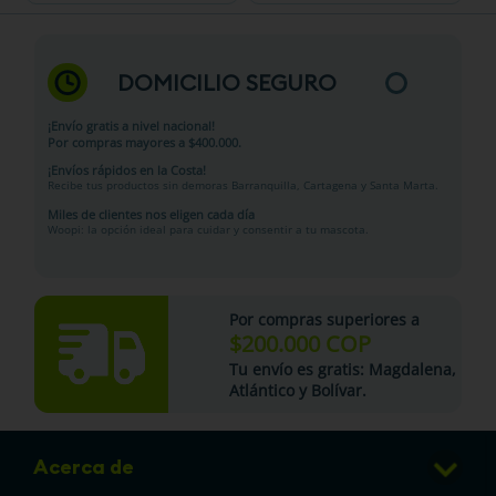
DOMICILIO SEGURO
¡Envío gratis a nivel nacional!
Por compras mayores a $400.000.
¡Envíos rápidos en la Costa!
Recibe tus productos sin demoras Barranquilla, Cartagena y Santa Marta.
Miles de clientes nos eligen cada día
Woopi: la opción ideal para cuidar y consentir a tu mascota.
Por compras superiores a
$200.000 COP
Tu
envío es gratis
: Magdalena,
Atlántico y Bolívar.
Acerca de