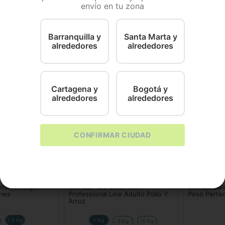
envío en tu zona
Stomach & Skin contiene una mezcla de nutrientes que ayud
Barranquilla y
Santa Marta y
alrededores
alrededores
Cartagena y
Bogotá y
alrededores
alrededores
CONFIRMAR CIUDAD
Max
Hills
tos Ohmaigat
Comida Para Gato Max
Comida para
ones
Professional Line Adulto Pollo Y
Peso Perfe
Arroz
1.5 Kg
1 Kg
3 Kg
10 Kg