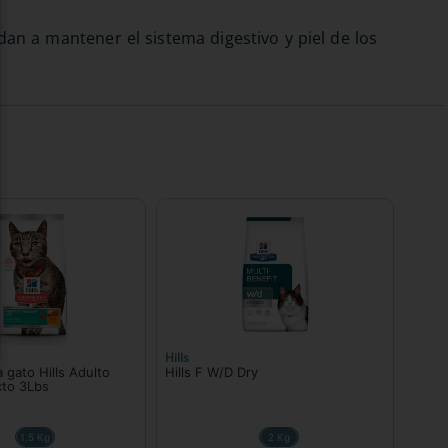
an a mantener el sistema digestivo y piel de los
Hills
 gato Hills Adulto
Hills F W/D Dry
cto 3Lbs
1.5 Kg
2 Kg