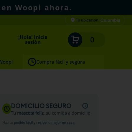
 en Woopi ahora.
Colombia
Tu ubicación:
¡Hola! Inicia
0
sesión
 Woopi
Compra fácil y segura
l
DOMICILIO SEGURO
Tu
mascota feliz
, su comida a domicilio
Haz tu
pedido fácil y recibe lo mejor en casa
.