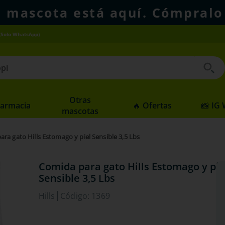
u mascota está aquí. Cómpralo
(Solo WhatsApp)
 buscados
Otras
Farmacia
🔥 Ofertas
📸 IG
mascotas
ra gato Hills Estomago y piel Sensible 3,5 Lbs
Comida para gato Hills Estomago y pie
Sensible 3,5 Lbs
Hills
Código
:
1369