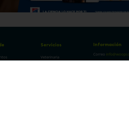
Información
de
Servicios
Correo
info@woopi.
ntos
Veterinaria
Grooming
Productos Agro
frecuentes
Eventos
 cambios y 
es
protección y 
 de datos
parencia Canal de 