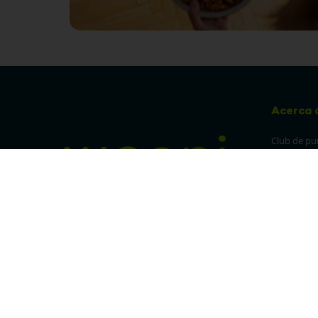
Acerca 
Club de pu
Sucursales
Preguntas 
¡Síguenos en nuestras redes!
Política de
devolucion
Política de 
privacidad
Linea trans