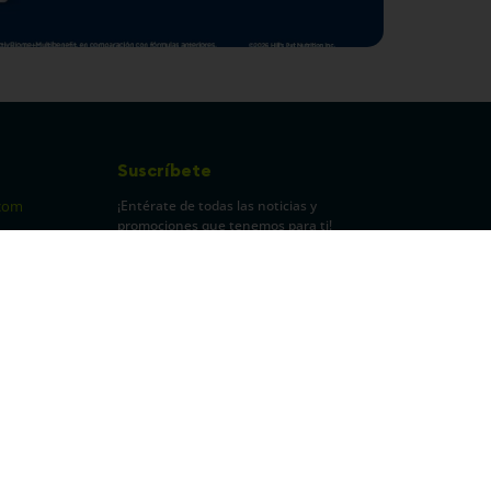
Suscríbete
¡Entérate de todas las noticias y
com
promociones que tenemos para ti!
pecuarios
Leí y acepto Términos y
Condiciones.