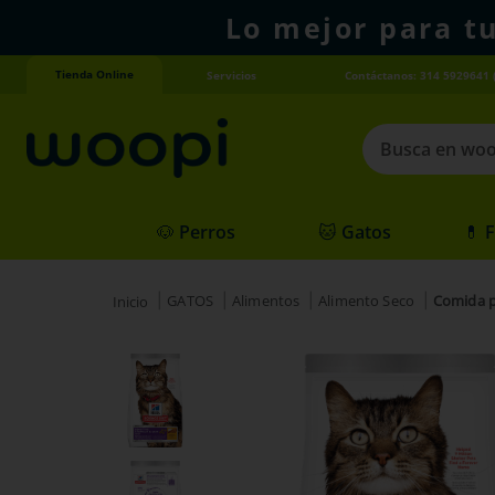
Lo mejor para t
Tienda Online
Servicios
Contáctanos: 314 5929641 
Busca en woopi
Términos más
🐶 Perros
🐱 Gatos
💊 
1
.
agility gold
2
.
hills
GATOS
Alimentos
Alimento Seco
Comida pa
3
.
nexgard
4
.
royal canin