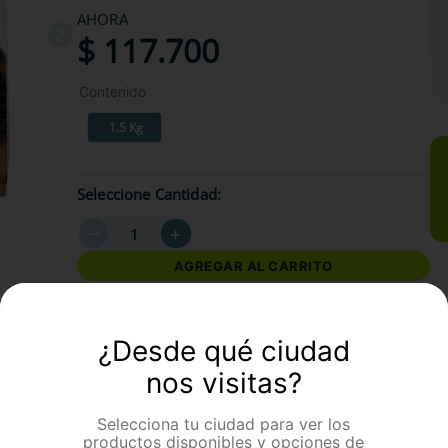
AHORA
$
117
.
700
Contenido
1.5 Kg
Seleccione Cantidad
－
＋
AGREGAR AL CARRITO
formación Adicional
¿Desde qué ciudad
nos visitas?
Selecciona tu ciudad para ver los
productos disponibles y opciones de