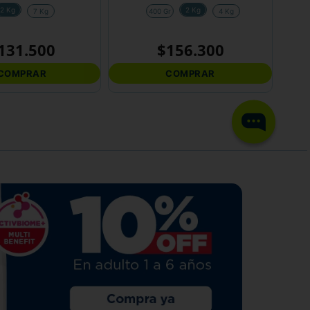
2 Kg
2 Kg
7 Kg
400 Gr
4 Kg
131
.
500
$
156
.
300
COMPRAR
COMPRAR