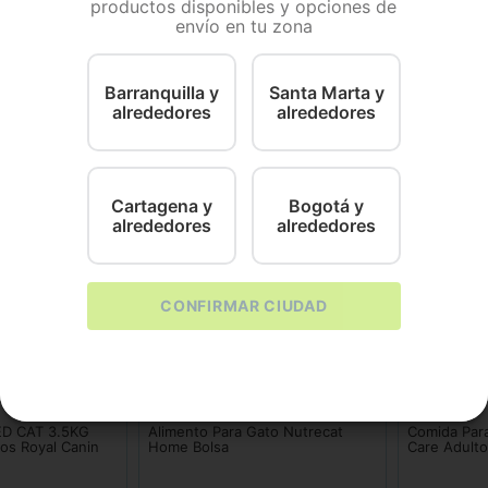
productos disponibles y opciones de
envío en tu zona
 más está formulado para proporcionar la nutrición ba
et Adult 7+ es fácil de digerir con nutrientes tales como
ara gatos también contiene una mezcla de antioxidante
Barranquilla y
Santa Marta y
alrededores
alrededores
Cartagena y
Bogotá y
alrededores
alrededores
CONFIRMAR CIUDAD
Nutrecat
Hills
D CAT 3.5KG
Alimento Para Gato Nutrecat
Comida Para
os Royal Canin
Home Bolsa
Care Adulto