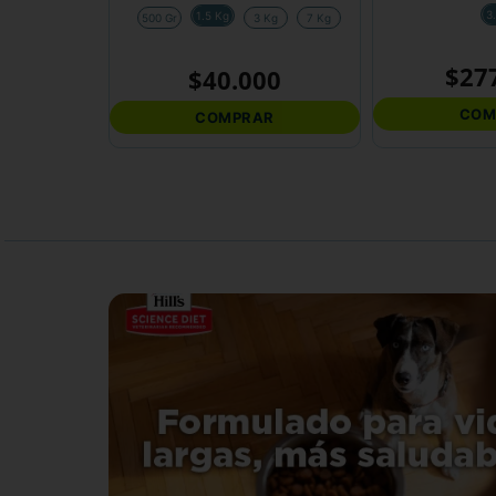
3
1.5 Kg
500 Gr
3 Kg
7 Kg
$
27
$
40
.
000
COM
COMPRAR