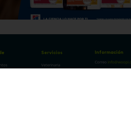
Información
de
Servicios
Correo
info@woopi.
ntos
Veterinaria
Grooming
Productos Agro
frecuentes
Eventos
 cambios y 
es
protección y 
 de datos