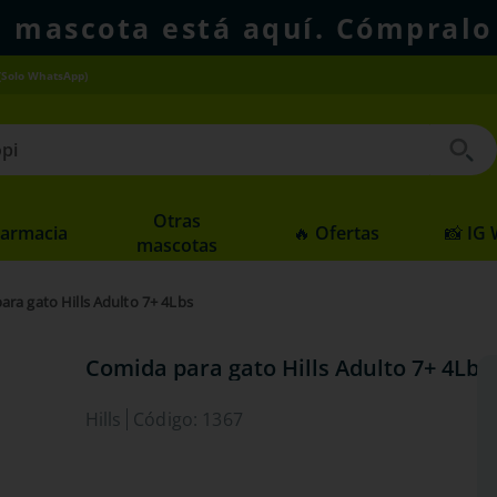
u mascota está aquí. Cómpralo
(Solo WhatsApp)
 buscados
Otras
Farmacia
🔥 Ofertas
📸 IG
mascotas
ra gato Hills Adulto 7+ 4Lbs
Comida para gato Hills Adulto 7+ 4Lbs
Hills
Código
:
1367