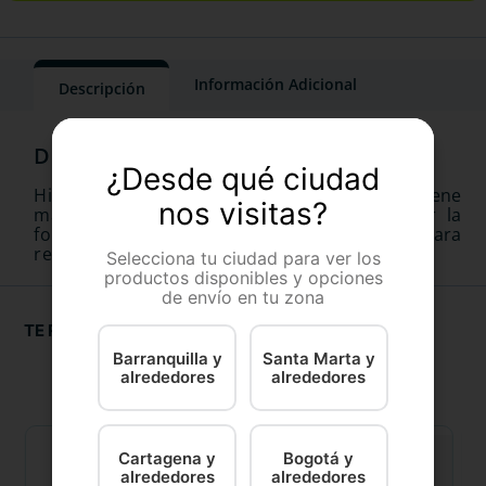
Información Adicional
Descripción
¿Desde qué ciudad
Hill’s Prescription Diet c/d Multicare contiene
nos visitas?
magnesio, fósforo y proteina para controlar la
formación de estruvita; y citrato de potasio para
reducir la formación de oxalatos de calcio
Selecciona tu ciudad para ver los
productos disponibles y opciones
de envío en tu zona
TE RECOMENDAMOS
Barranquilla y
Santa Marta y
alrededores
alrededores
Cartagena y
Bogotá y
alrededores
alrededores