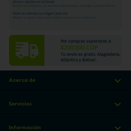
¡Envíos rápidos en la Costa!
Recibe tus productos sin demoras Barranquilla, Cartagena y Santa Marta.
Miles de clientes nos eligen cada día
Woopi: la opción ideal para cuidar y consentir a tu mascota.
Por compras superiores a
$200.000 COP
Tu
envío es gratis
: Magdalena,
Atlántico y Bolívar.
Acerca de
Club de Puntos
Servicios
Sucursales
Veterinaria
Preguntas frecuentes
Información