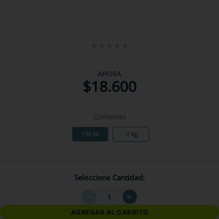
AHORA
$
18
.
600
Contenido
156 Gr
2 Kg
Seleccione Cantidad
－
＋
AGREGAR AL CARRITO