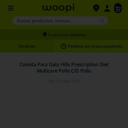
Buscar productos, marcas...
Términos más buscados
Tu ubicación:
Colombia
1
.
agility gold
Servicios
Pedidos sin preocupaciones
2
.
hills
3
.
nexgard
Comida Para Gato Hills Prescription Diet
Multicare Pollo C/D Pollo
4
.
royal canin
Hills
Código
:
1359