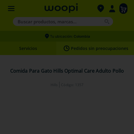
Buscar productos, marcas...
Términos más buscados
Tu ubicación:
Colombia
1
.
agility gold
Servicios
Pedidos sin preocupaciones
2
.
hills
3
.
nexgard
Comida Para Gato Hills Optimal Care Adulto Pollo
4
.
royal canin
Hills
Código
:
1357