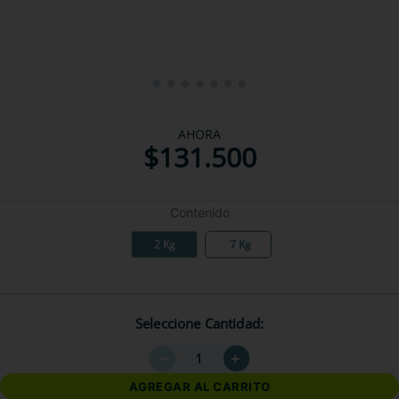
AHORA
$
131
.
500
Contenido
2 Kg
7 Kg
Seleccione Cantidad
－
＋
AGREGAR AL CARRITO