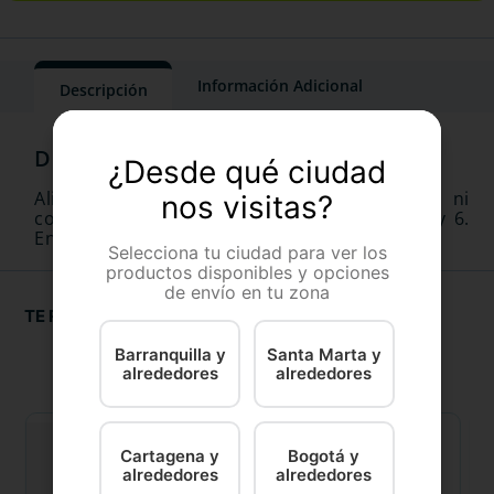
Información Adicional
Descripción
¿Desde qué ciudad
Alimento para gatos adultos. Sin colorantes ni
nos visitas?
conservantes artificiales. Contiene omegas 3 y 6.
Enriquecido con taurina.
Selecciona tu ciudad para ver los
productos disponibles y opciones
de envío en tu zona
TE RECOMENDAMOS
Barranquilla y
Santa Marta y
alrededores
alrededores
Cartagena y
Bogotá y
alrededores
alrededores