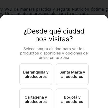
Dry W/D de manera práctica y segura! Nutrición óptima g
tes. Un alimento imprescindible para tu mascota.
¿Desde qué ciudad
nos visitas?
Selecciona tu ciudad para ver los
productos disponibles y opciones de
envío en tu zona
Barranquilla y
Santa Marta y
alrededores
alrededores
Royal Canin
Donkan
erro Royal Canin
Comida Para Perro Royal Canin
Comida Par
rition
Size Mini Indoor Adulto
Y cereales
to
Cartagena y
Bogotá y
alrededores
alrededores
.13KG
1.5 Kg
500 Gr