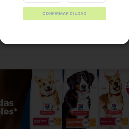
.
500
$
79
.
700
CONFIRMAR CIUDAD
PRAR
COMPRAR