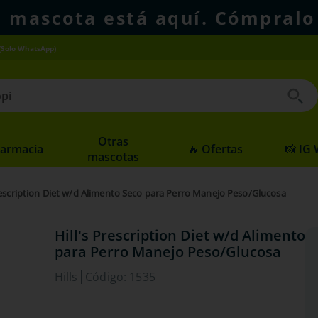
u mascota está aquí. Cómpralo
(Solo WhatsApp)
 buscados
Otras
Farmacia
🔥 Ofertas
📸 IG
mascotas
Prescription Diet w/d Alimento Seco para Perro Manejo Peso/Glucosa
Hill's Prescription Diet w/d Alimento 
para Perro Manejo Peso/Glucosa
Hills
Código
:
1535