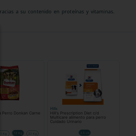
racias a su contenido en proteínas y vitaminas.
Hills
a Perro Donkan Carne
Hill's Prescription Diet c/d
Multicare alimento para perro
Cuidado Urinario
3.5 Lb
12 Kg
1 Kg
22 Kg