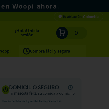
 en Woopi ahora.
Colombia
Tu ubicación:
¡Hola! Inicia
0
sesión
 Woopi
Compra fácil y segura
Seco
DOMICILIO SEGURO
Tu
mascota feliz
, su comida a domicilio
Haz tu
pedido fácil y recibe lo mejor en casa
.