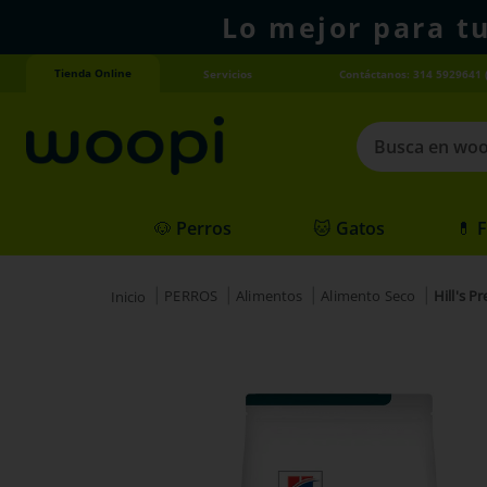
Lo mejor para t
Tienda Online
Servicios
Contáctanos: 314 5929641 
Busca en woopi
Términos más
🐶 Perros
🐱 Gatos
💊 
1
.
agility gold
2
.
hills
PERROS
Alimentos
Alimento Seco
Hill's 
3
.
nexgard
4
.
royal canin