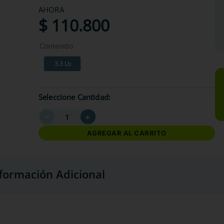
AHORA
$
110
.
800
Contenido
3.3 Lb
Seleccione Cantidad
－
＋
AGREGAR AL CARRITO
formación Adicional