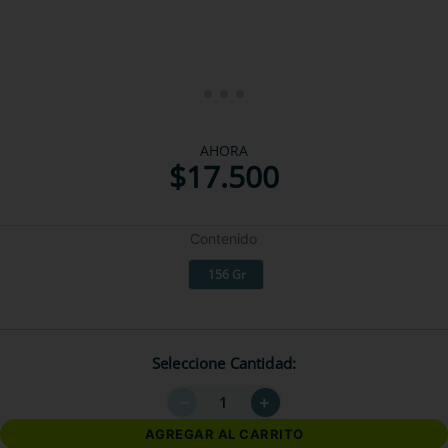
AHORA
$
17
.
500
Contenido
156 Gr
Seleccione Cantidad
－
＋
AGREGAR AL CARRITO