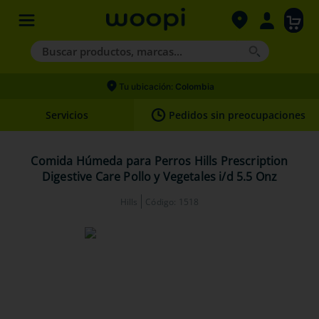
Buscar productos, marcas...
Términos más buscados
Tu ubicación:
Colombia
1
.
agility gold
Servicios
Pedidos sin preocupaciones
2
.
hills
3
.
nexgard
Comida Húmeda para Perros Hills Prescription
Digestive Care Pollo y Vegetales i/d 5.5 Onz
4
.
royal canin
Hills
Código
:
1518