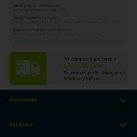
¡Envío gratis a nivel nacional!
Por compras mayores a $400.000.
¡Envíos rápidos en la Costa!
Recibe tus productos sin demoras Barranquilla, Cartagena y Santa Marta.
Miles de clientes nos eligen cada día
Woopi: la opción ideal para cuidar y consentir a tu mascota.
Por compras superiores a
$200.000 COP
Tu
envío es gratis
: Magdalena,
Atlántico y Bolívar.
Acerca de
Club de Puntos
Servicios
Sucursales