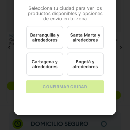
Selecciona tu ciudad para ver los
productos disponibles y opciones
de envío en tu zona
Barranquilla y
Santa Marta y
Royal Canin
Grand Vita
Pe
Comida Humeda Para Perro
Comida Húmeda para perro
C
alrededores
alrededores
Royal Canin Bhn Shih Tzu
Grand Vita paté Pavo
Pe
0.085
100 Gr
Cartagena y
Bogotá y
KG
alrededores
alrededores
x 1
$
14
.
100
$
6200
COMPRAR
CONFIRMAR CIUDAD
COMPRAR
DOMICILIO SEGURO