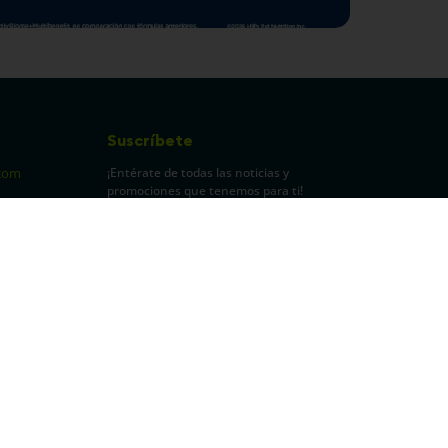
Suscríbete
¡Entérate de todas las noticias y
com
promociones que tenemos para ti!
pecuarios
Leí y acepto Términos y
Condiciones.