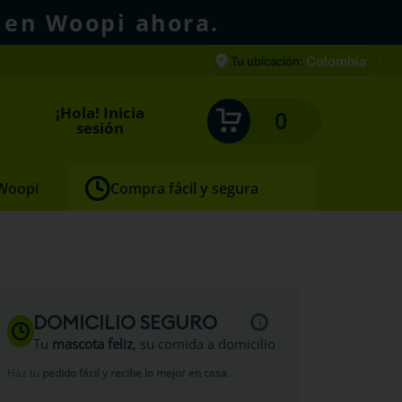
 en Woopi ahora.
Colombia
Tu ubicación:
¡Hola! Inicia
0
sesión
 Woopi
Compra fácil y segura
almon
DOMICILIO SEGURO
Tu
mascota feliz
, su comida a domicilio
Haz tu
pedido fácil y recibe lo mejor en casa
.