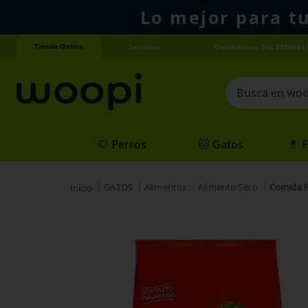
Lo mejor para t
Tienda Online
Servicios
Contáctanos: 314 5929641 
Busca en woopi
Términos más
🐶 Perros
🐱 Gatos
💊 
1
.
agility gold
2
.
hills
GATOS
Alimentos
Alimento Seco
Comida P
3
.
nexgard
4
.
royal canin