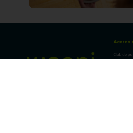
Acerca 
Club de pu
Sucursales
Preguntas 
¡Síguenos en nuestras redes!
Política de
devolucion
Política de 
privacidad
Linea trans
Denuncia