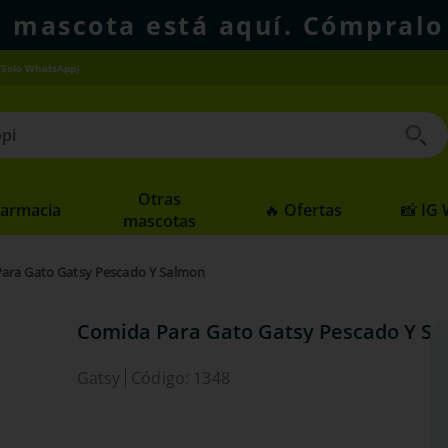
u mascota está aquí. Cómpralo
(Solo WhatsApp)
 buscados
Otras
Farmacia
🔥 Ofertas
📸 IG
mascotas
ara Gato Gatsy Pescado Y Salmon
Comida Para Gato Gatsy Pescado Y S
Gatsy
Código
:
1348