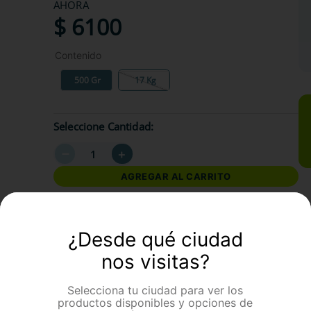
AHORA
$
6100
Contenido
500 Gr
17 Kg
Seleccione Cantidad
－
＋
AGREGAR AL CARRITO
formación Adicional
¿Desde qué ciudad
nos visitas?
Selecciona tu ciudad para ver los
productos disponibles y opciones de