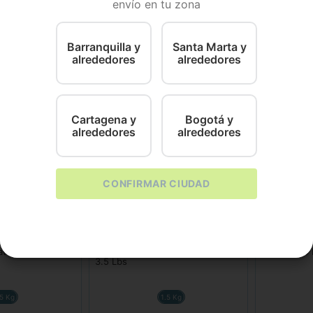
envío en tu zona
ina: ¡Alimenta al gato yo tu mejor amigo con una delici
queñas mascotas. Nutritivo y con un exquisito sabor. Un p
Barranquilla y
Santa Marta y
alrededores
alrededores
Cartagena y
Bogotá y
alrededores
alrededores
CONFIRMAR CIUDAD
Hills
Hills
ato Nutrecat
Comida para gatito Hills Kitten
Hills F W/D
3.5 Lbs
.5 Kg
1.5 Kg