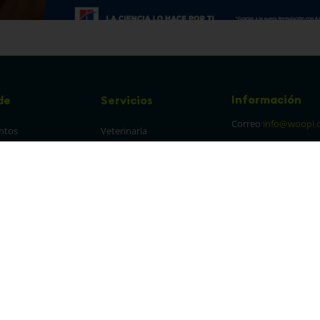
Información
de
Servicios
Correo
info@woopi.
ntos
Veterinaria
Grooming
Productos Agro
frecuentes
Eventos
 cambios y 
es
protección y 
 de datos
parencia Canal de 