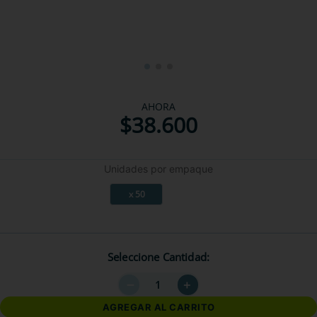
AHORA
$
38
.
600
Unidades por empaque
x 50
Seleccione Cantidad
－
＋
AGREGAR AL CARRITO