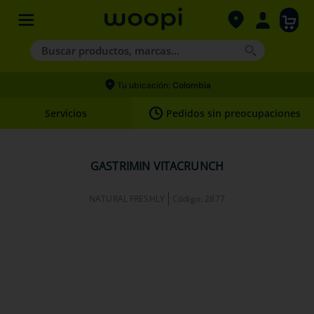
Buscar productos, marcas...
Términos más buscados
Tu ubicación:
Colombia
1
.
agility gold
Servicios
Pedidos sin preocupaciones
2
.
hills
3
.
nexgard
GASTRIMIN VITACRUNCH
4
.
royal canin
NATURAL FRESHLY
Código
:
2877