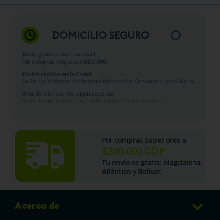
DOMICILIO SEGURO
¡Envío gratis a nivel nacional!
Por compras mayores a $400.000.
¡Envíos rápidos en la Costa!
Recibe tus productos sin demoras Barranquilla, Cartagena y Santa Marta.
Miles de clientes nos eligen cada día
Woopi: la opción ideal para cuidar y consentir a tu mascota.
Por compras superiores a
$200.000 COP
Tu
envío es gratis
: Magdalena,
Atlántico y Bolívar.
Acerca de